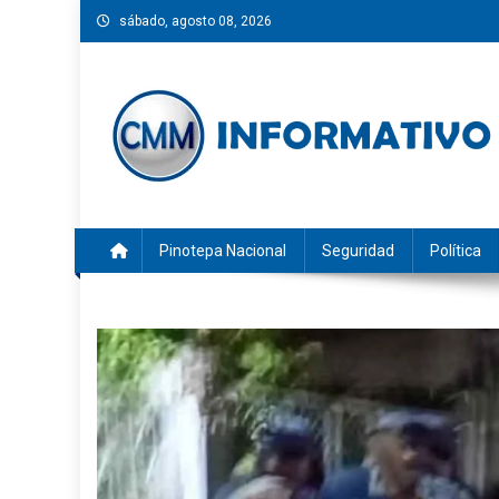
Saltar
sábado, agosto 08, 2026
al
contenido
CMM INFORMATIVO
Noticias de Pinotepa Nacional y la Costa de Oaxaca. Gen
Pinotepa Nacional
Seguridad
Política