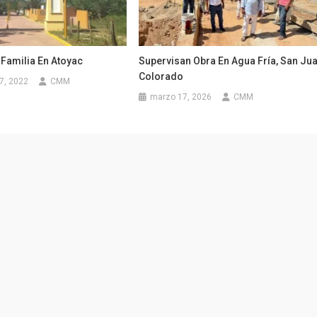
 Familia En Atoyac
Supervisan Obra En Agua Fría, San Ju
Colorado
7, 2022
CMM
marzo 17, 2026
CMM