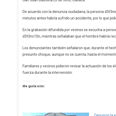
San Juan Bautista Lo de Soto, Oaxaca.
En
Lo
De acuerdo con la denuncia ciudadana, la persona d3t3ni
De
minutos antes habría sufrido un accidente, por lo que pidi
Soto
En la grabación difundida por vecinos se escucha a person
d3t3nc10n, mientras señalaban que el hombre habría reci
Los denunciantes también señalaron que, durante el hecho,
presunto choque, aunque no se cuenta, hasta el momento, 
Familiares y vecinos pidieron revisar la actuación de los 
fuerza durante la intervención.
Me gusta esto:
Denunció la ed