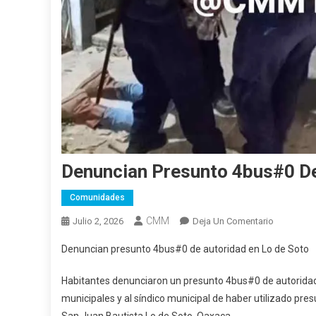
Denuncian Presunto 4bus#0 De
Comunidades
CMM
En
Julio 2, 2026
Deja Un Comentario
Denuncian
Denuncian presunto 4bus#0 de autoridad en Lo de Soto
Presunto
4bus#0
Habitantes denunciaron un presunto 4bus#0 de autoridad
De
municipales y al síndico municipal de haber utilizado pre
Autoridad