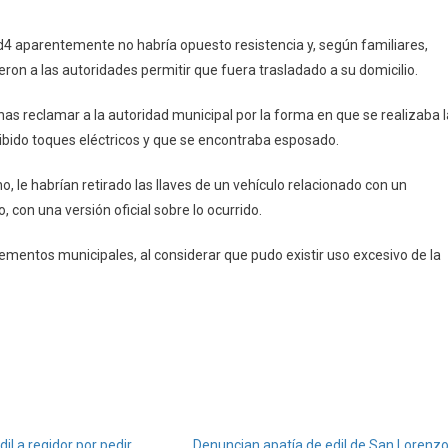
d4 aparentemente no habría opuesto resistencia y, según familiares,
eron a las autoridades permitir que fuera trasladado a su domicilio.
as reclamar a la autoridad municipal por la forma en que se realizaba l
bido toques eléctricos y que se encontraba esposado.
 le habrían retirado las llaves de un vehículo relacionado con un
con una versión oficial sobre lo ocurrido.
elementos municipales, al considerar que pudo existir uso excesivo de la
il a regidor por pedir
Denuncian apatía de edil de San Lorenz