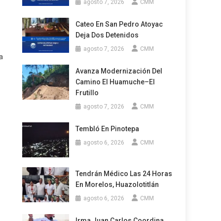
agosto 7, 2026
CMM
Cateo En San Pedro Atoyac
Deja Dos Detenidos
agosto 7, 2026
CMM
a
Avanza Modernización Del
Camino El Huamuche–El
Frutillo
agosto 7, 2026
CMM
Tembló En Pinotepa
agosto 6, 2026
CMM
Tendrán Médico Las 24 Horas
En Morelos, Huazolotitlán
agosto 6, 2026
CMM
o
Irma Juan Carlos Coordina