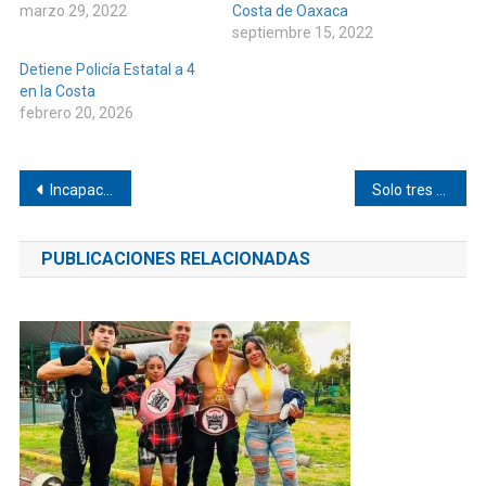
marzo 29, 2022
Costa de Oaxaca
septiembre 15, 2022
Detiene Policía Estatal a 4
en la Costa
febrero 20, 2026
Navegación
Incapacidad de CFE para dar luz en la zona conurbada de Pinotepa
Solo tres puntos de Internet gratis en Pinotepa
de
PUBLICACIONES RELACIONADAS
entradas