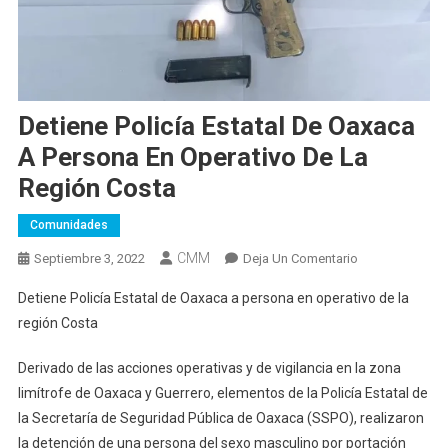
Detiene Policía Estatal De Oaxaca
A Persona En Operativo De La
Región Costa
Comunidades
CMM
En
Septiembre 3, 2022
Deja Un Comentario
Detiene
Detiene Policía Estatal de Oaxaca a persona en operativo de la
Policía
región Costa
Estatal
De
Derivado de las acciones operativas y de vigilancia en la zona
Oaxaca
limítrofe de Oaxaca y Guerrero, elementos de la Policía Estatal de
A
la Secretaría de Seguridad Pública de Oaxaca (SSPO), realizaron
Persona
En
la detención de una persona del sexo masculino por portación