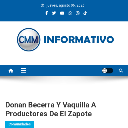
Saltar
jueves, agosto 06, 2026
al
contenido
CMM INFORMATIVO
Noticias de Pinotepa Nacional y la Costa de Oaxaca. Generamos y
producimos la información.
Donan Becerra Y Vaquilla A
Productores De El Zapote
Comunidades