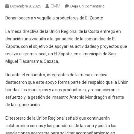
CMM
En
Diciembre 8, 2025
Deja Un Comentario
Donan
Donan becerra y vaquilla a productores de El Zapote
Becerra
Y
La mesa directiva de la Unión Regional de la Costa entregó en
Vaquilla
donación una vaquilla a la ganadería de la comunidad de El
A
Zapote, con el objetivo de apoyar las actividades y proyectos que
Productores
realiza el gremio local, en El Zapote, en el municipio de San
De
El
Miguel Tlacamama, Oaxaca.
Zapote
Durante el encuentro, integrantes de la mesa directiva
destacaron que este apoyo forma parte del respaldo que la Unión
brinda a los municipios y a sus productores, y reconocieron el
esfuerzo y la gestión del maestro Antonio Mondragón al frente
de la organización.
El tesorero de la Unión Regional señaló que continuarán
colaborando con las y los ganaderos de la zona y pidió a las
asociaciones acercarse para solicitar acompañamiento en