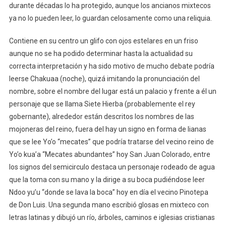
durante décadas lo ha protegido, aunque los ancianos mixtecos
ya no lo pueden leer, lo guardan celosamente como una reliquia.
Contiene en su centro un glifo con ojos estelares en un friso
aunque no se ha podido determinar hasta la actualidad su
correcta interpretación y ha sido motivo de mucho debate podría
leerse Chakuaa (noche), quizá imitando la pronunciación del
nombre, sobre el nombre del lugar está un palacio y frente a él un
personaje que se llama Siete Hierba (probablemente el rey
gobernante), alrededor están descritos los nombres de las
mojoneras del reino, fuera del hay un signo en forma de lianas
que se lee Yo’o “mecates” que podría tratarse del vecino reino de
Yo’o kua’a “Mecates abundantes” hoy San Juan Colorado, entre
los signos del semicirculo destaca un personaje rodeado de agua
que la toma con su mano y la dirige a su boca pudiéndose leer
Ndoo yu’u “donde se lava la boca” hoy en día el vecino Pinotepa
de Don Luis. Una segunda mano escribió glosas en mixteco con
letras latinas y dibujó un río, árboles, caminos e iglesias cristianas