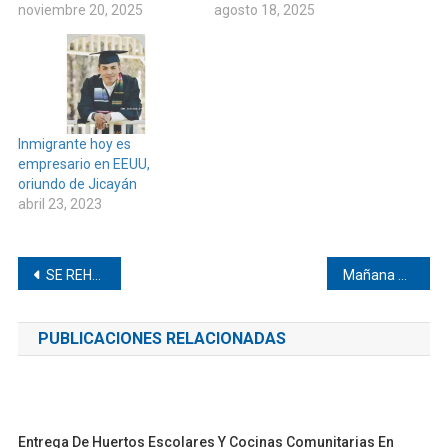
noviembre 20, 2025
agosto 18, 2025
Inmigrante hoy es
empresario en EEUU,
oriundo de Jicayán
abril 23, 2023
Navegación
SE REHABILITA POZO PÚBLICO EN HUAXPALATEPEC
Mañana martes inicia jornada de vacunación anti COVID-19 en zona de Pinotepa
de
PUBLICACIONES RELACIONADAS
entradas
Entrega De Huertos Escolares Y Cocinas Comunitarias En