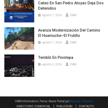
Cateo En San Pedro Atoyac Deja Dos
Detenidos
agosto 7, 2026
CMM
Avanza Modernización Del Camino
El Huamuche–El Frutillo
agosto 7, 2026
CMM
Tembló En Pinotepa
agosto 6, 2026
CMM
CMM Informativo
|
Tema: News Portal por
Mystery Themes
.
DIRECTORIO COMERCIAL
PUBLICIDAD
CONTACTO