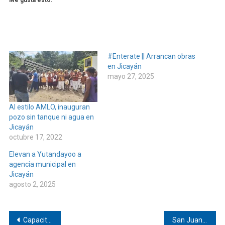
Me gusta esto:
#Enterate || Arrancan obras
en Jicayán
mayo 27, 2025
Al estilo AMLO, inauguran
pozo sin tanque ni agua en
Jicayán
octubre 17, 2022
Elevan a Yutandayoo a
agencia municipal en
Jicayán
agosto 2, 2025
Navegación
Capacitan en Pinotepa sobre control del gusano barrenador
San Juan Colorado participó en el Segundo Simulacro Nacional 2025