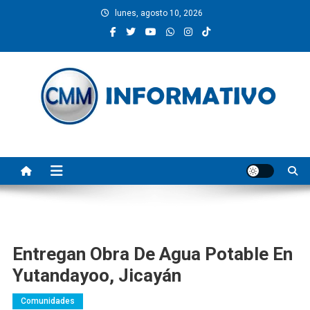
Saltar
lunes, agosto 10, 2026
al
contenido
CMM INFORMATIVO
Noticias de Pinotepa Nacional y la Costa de Oaxaca. Generamos y
producimos la información.
Entregan Obra De Agua Potable En
Yutandayoo, Jicayán
Comunidades