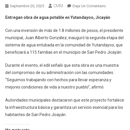
CMM
En
Septiembre 20, 2025
Deja Un Comentario
Entregan
Entregan obra de agua potable en Yutandayoo, Jicayán
Obra
De
Con una inversión de más de 1.8 millones de pesos, el presidente
Agua
municipal, Juan Alberto González, inauguró la segunda etapa del
Potable
sistema de agua entubada en la comunidad de Yutandayoo, que
En
beneficiará a 115 familias en el municipio de San Pedro Jicayán.
Yutandayoo,
Jicayán
Durante el evento, el edil señaló que esta obra es una muestra
del compromiso de su administración con las comunidades.
“Seguimos trabajando con hechos para llevar esperanza y
mejores condiciones de vida a nuestro pueblo”, afirmó.
Autoridades municipales destacaron que este proyecto fortalece
la infraestructura básica y garantiza un servicio esencial para los
habitantes de San Pedro Jicayán.