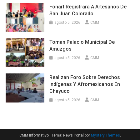
Fonart Registrará A Artesanos De
San Juan Colorado
agosto 5, 2026
CMM
Toman Palacio Municipal De
Amuzgos
agosto 5, 2026
CMM
Realizan Foro Sobre Derechos
Indígenas Y Afromexicanos En
Chayuco
agosto 5, 2026
CMM
CMM Informativo
|
Tema: News Portal por
Mystery Themes
.