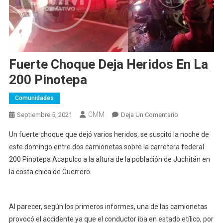
Fuerte Choque Deja Heridos En La
200 Pinotepa
Comunidades
CMM
En
Septiembre 5, 2021
Deja Un Comentario
Fuerte
Un fuerte choque que dejó varios heridos, se suscitó la noche de
Choque
este domingo entre dos camionetas sobre la carretera federal
Deja
200 Pinotepa Acapulco a la altura de la población de Juchitán en
Heridos
la costa chica de Guerrero.
En
La
200
Pinotepa
Al parecer, según los primeros informes, una de las camionetas
provocó el accidente ya que el conductor iba en estado etílico, por