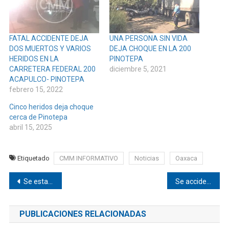
FATAL ACCIDENTE DEJA
UNA PERSONA SIN VIDA
DOS MUERTOS Y VARIOS
DEJA CHOQUE EN LA 200
HERIDOS EN LA
PINOTEPA
CARRETERA FEDERAL 200
diciembre 5, 2021
ACAPULCO- PINOTEPA
febrero 15, 2022
Cinco heridos deja choque
cerca de Pinotepa
abril 15, 2025
Etiquetado
CMM INFORMATIVO
Noticias
Oaxaca
Navegación
Se estacionó el Babo en Huaxpaltepec
Se accidenta camioneta de valores cerca de Pinotepa
de
PUBLICACIONES RELACIONADAS
entradas