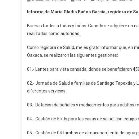
Inf
Informe de María Gladis Baños García, regidora de Sa
De
Mar
Buenas tardes a todas y todos. Cuando se adquiere un ca
Gla
realizadas como autoridad.
Bañ
Garc
Como regidora de Salud, me es grato informar que, en mi 
Reg
Oaxaca, se realizaron las siguientes gestiones:
De
Sal
01.- Lentes para vista cansada, donde se beneficiaron 45
Del
Mun
02.- Jornada de Salud a familias de Santiago Tapextla y
De
diferentes servicios.
San
Tape
03.- Dotación de pañales y medicamentos para adultos 
Oax
04.- Gestión de 5 kits para las casas de salud, con equipo
05.- Gestión de 04 tambos de almacenamiento de agua para