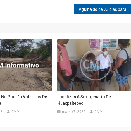
Aguinaldo de 23 días para la Policía Municipal de Pinotepa
 No Podrán Votar Los De
Localizan A Sexagenario De
a
Huaxpaltepec
22
CMM
marzo 7, 2022
CMM