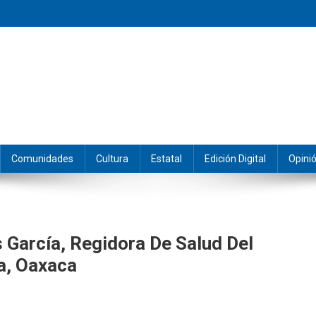
eramos y producimos la información.
Comunidades
Cultura
Estatal
Edición Digital
Opini
 García, Regidora De Salud Del
a, Oaxaca