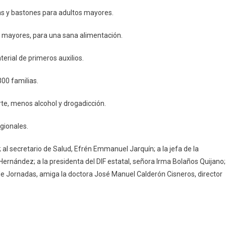
as y bastones para adultos mayores.
s mayores, para una sana alimentación.
erial de primeros auxilios.
00 familias.
te, menos alcohol y drogadicción.
gionales.
 al secretario de Salud, Efrén Emmanuel Jarquín; a la jefa de la
ernández; a la presidenta del DIF estatal, señora Irma Bolaños Quijano;
de Jornadas, amiga la doctora José Manuel Calderón Cisneros, director