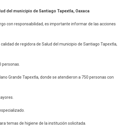
orme
lud del municipio de Santiago Tapextla, Oaxaca
ía
rgo con responsabilidad, es importante informar de las acciones
dis
os
ía,
calidad de regidora de Salud del municipio de Santiago Tapextla,
idora
ud
0 personas.
icipio
 Llano Grande Tapextla, donde se atendieron a 750 personas con
tiago
xtla,
mayores.
aca
 especializado.
 temas de higiene de la institución solicitada.