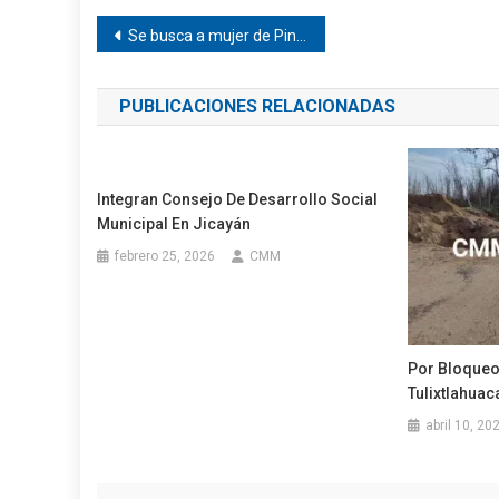
Navegación
Se busca a mujer de Pinotepa
de
PUBLICACIONES RELACIONADAS
entradas
Integran Consejo De Desarrollo Social
Municipal En Jicayán
febrero 25, 2026
CMM
Por Bloqueo
Tulixtlahuac
abril 10, 20