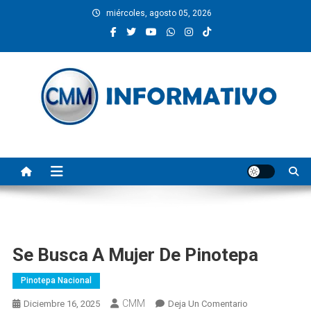
Saltar
miércoles, agosto 05, 2026
al
contenido
CMM INFORMATIVO
Noticias de Pinotepa Nacional y la Costa de Oaxaca. Generamos y
producimos la información.
Se Busca A Mujer De Pinotepa
Pinotepa Nacional
CMM
En
Diciembre 16, 2025
Deja Un Comentario