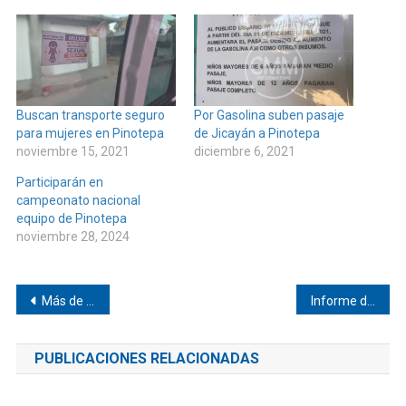
Buscan transporte seguro
Por Gasolina suben pasaje
para mujeres en Pinotepa
de Jicayán a Pinotepa
noviembre 15, 2021
diciembre 6, 2021
Participarán en
campeonato nacional
equipo de Pinotepa
noviembre 28, 2024
Navegación
Más de 12 horas sin luz en Corralero
Informe de María Gladis Baños García, regidora de Salud del municipio de Santiago Tapextla, Oaxaca
de
PUBLICACIONES RELACIONADAS
entradas