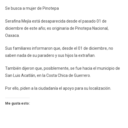
Se
Se busca a mujer de Pinotepa
Busca
A
Serafina Mejía está desaparecida desde el pasado 01 de
Mujer
diciembre de este año; es originaria de Pinotepa Nacional,
De
Oaxaca.
Pinotepa
Sus familiares informaron que, desde el 01 de diciembre, no
saben nada de su paradero y sus hijos la extrañan.
También dijeron que, posiblemente, se fue hacia el municipio de
San Luis Acatlán, en la Costa Chica de Guerrero.
Por ello, piden a la ciudadanía el apoyo para su localización.
Me gusta esto: