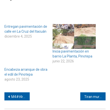
Entregan pavimentación de
calle en La Cruz del Itacuán
diciembre 4, 2025
Inicia pavimentación en
barrio La Planta, Pinotepa
junio 22, 2026
Encabeza arranque de obra
el edil de Pinotepa
agosto 23, 2025
Navegación
M4#t4r#0n a Lucas en Pinotepa de Don Luis
Tiran muro entre Tulixtlahuaca y Tepetlapa
de