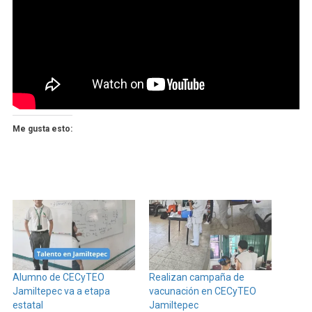
Me gusta esto:
Alumno de CECyTEO
Realizan campaña de
Jamiltepec va a etapa
vacunación en CECyTEO
estatal
Jamiltepec