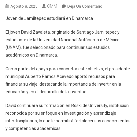
CMM
En
Agosto 8, 2025
Deja Un Comentario
Joven
Joven de Jamiltepec estudiará en Dinamarca
De
Jamiltepec
El joven David Zavaleta, originario de Santiago Jamiltepec y
Estudiará
estudiante de la Universidad Nacional Autónoma de México
En
(UNAM), fue seleccionado para continuar sus estudios
Dinamarca
académicos en Dinamarca.
Como parte del apoyo para concretar este objetivo, el presidente
municipal Auberto Ramos Acevedo aportó recursos para
financiar su viaje, destacando la importancia de invertir en la
educación y en el desarrollo de la juventud.
David continuará su formación en Roskilde University, institución
reconocida por su enfoque en investigación y aprendizaje
interdisciplinario, lo que le permitirá fortalecer sus conocimientos
y competencias académicas.