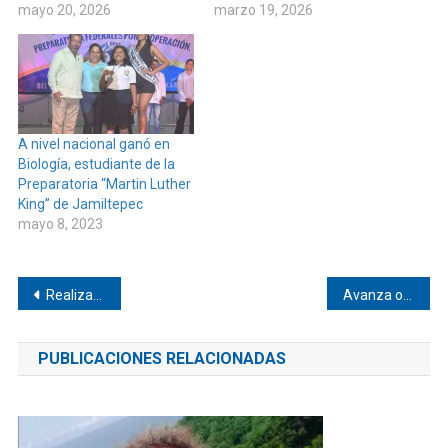
mayo 20, 2026
marzo 19, 2026
A nivel nacional ganó en
Biología, estudiante de la
Preparatoria “Martin Luther
King” de Jamiltepec
mayo 8, 2023
Navegación
Realizan traslado aéreo de paciente en Jamiltepec
Avanza obra en la calle La Luna de San Juan Colorado
de
PUBLICACIONES RELACIONADAS
entradas