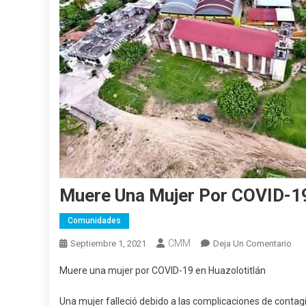
Muere Una Mujer Por COVID-19
Comunidades
CMM
En
Septiembre 1, 2021
Deja Un Comentario
Mue
Muere una mujer por COVID-19 en Huazolotitlán
Un
Muj
Una mujer falleció debido a las complicaciones de contag
Por