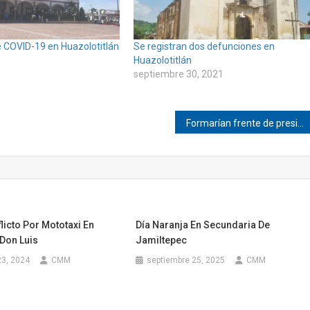
 COVID-19 en Huazolotitlán
Se registran dos defunciones en
Huazolotitlán
septiembre 30, 2021
Formarían frente de presidentes municipales del distrito de Pinotepa
licto Por Mototaxi En
Día Naranja En Secundaria De
Don Luis
Jamiltepec
23, 2024
CMM
septiembre 25, 2025
CMM