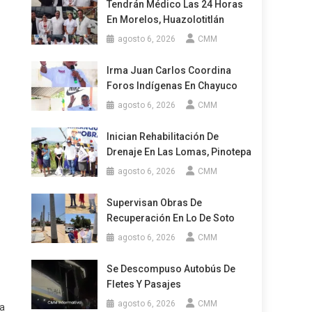
Tendrán Médico Las 24 Horas
En Morelos, Huazolotitlán
agosto 6, 2026
CMM
Irma Juan Carlos Coordina
Foros Indígenas En Chayuco
agosto 6, 2026
CMM
Inician Rehabilitación De
Drenaje En Las Lomas, Pinotepa
agosto 6, 2026
CMM
Supervisan Obras De
Recuperación En Lo De Soto
agosto 6, 2026
CMM
Se Descompuso Autobús De
Fletes Y Pasajes
agosto 6, 2026
CMM
ta