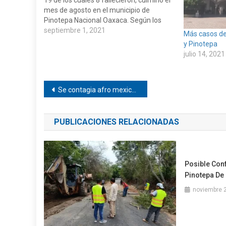
19 de los cuales 8 fallecieron, culminó el
mes de agosto en el municipio de
Pinotepa Nacional Oaxaca. Según los
datos oficiales de la Secretaría de Salud,
septiembre 1, 2021
Más casos de
fueron 90 personas quienes se
y Pinotepa
contagiaron de COVID-19 derivado de la
julio 14, 2021
tercera…
Navegación
Se contagia afro mexicana de COVID-19 en Llano Grande
de
PUBLICACIONES RELACIONADAS
entradas
Posible Conf
Pinotepa De 
noviembre 