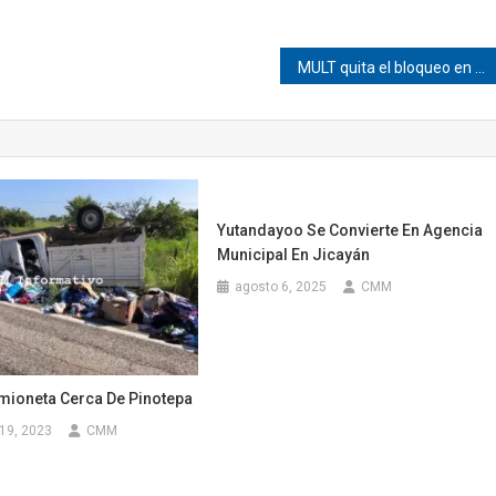
MULT quita el bloqueo en Tututepec
Yutandayoo Se Convierte En Agencia
Municipal En Jicayán
agosto 6, 2025
CMM
mioneta Cerca De Pinotepa
19, 2023
CMM