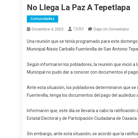
No Llega La Paz A Tepetlapa
Comunidades
CMM
En
Diciembre 4, 2023
Deja Un Comentario
No
Una reunión que se tenía programado para este domingo 
Lleg
Municipal Alexis Carballo Fuentevilla de San Antonio Tepe
La
Paz
Según informaron los pobladores, la reunión que inició a
A
Tepe
Municipal no pudo dar a conocer con documentos el pago 
Ante esta situación, los pobladores determinaron que se 
Fuentevilla, tenga los documentos del pago del audeduo a
Informaron que, este día se llevaría a cabo la ratificación 
Estatal Electoral y de Participación Ciudadana de Oaxac
Sin embargo, ante esta situación, se acordó que la ratific