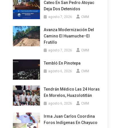
Cateo En San Pedro Atoyac
Deja Dos Detenidos
agosto 7, 2026
CMM
Avanza Modernización Del
Camino El Huamuche–El
Frutillo
agosto 7, 2026
CMM
Tembló En Pinotepa
agosto 6, 2026
CMM
Tendrán Médico Las 24 Horas
En Morelos, Huazolotitlán
agosto 6, 2026
CMM
Irma Juan Carlos Coordina
Foros Indígenas En Chayuco