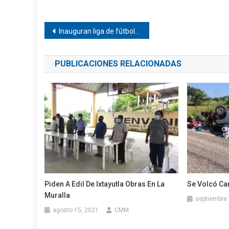
Navegación
Inauguran liga de fútbol en Tetepec
de
PUBLICACIONES RELACIONADAS
entradas
Piden A Edil De Ixtayutla Obras En La
Se Volcó Ca
Muralla
septiembre 
agosto 15, 2021
CMM