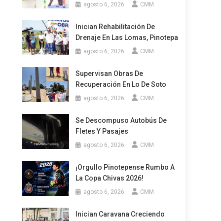
agosto 6, 2026
CMM
Inician Rehabilitación De
Drenaje En Las Lomas, Pinotepa
agosto 6, 2026
CMM
Supervisan Obras De
Recuperación En Lo De Soto
agosto 6, 2026
CMM
Se Descompuso Autobús De
Fletes Y Pasajes
agosto 6, 2026
CMM
¡Orgullo Pinotepense Rumbo A
La Copa Chivas 2026!
agosto 6, 2026
CMM
Inician Caravana Creciendo