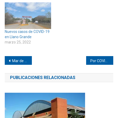
Nuevos casos de COVID-19
en Llano Grande
marzo 25, 2022
Navegación
Mar de Fondo afecta playas de Pinotepa
Por COVID-19 se cancelan eventos masivos en el distrito de Jamiltepec
de
PUBLICACIONES RELACIONADAS
entradas