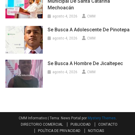
Municipal De Santa Catarina
Mechoacán
agosto 4, 2026
CMM
Se Busca A Adolescente De Pinotepa
agosto 4, 2026
CMM
Se Busca A Hombre De Jicaltepec
agosto 4, 2026
CMM
CMM Informativo
|
Tema: News Portal por
Mystery Themes
.
DIRECTORIO COMERCIAL
PUBLICIDAD
CONTACTO
POLÍTICA DE PRIVACIDAD
NOTICIAS