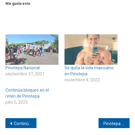
Me gusta esto:
Pinotepa Nacional
Se quita la vida masculino
septiembre 27, 2021
en Pinotepa
noviembre 4, 2022
Continúa bloqueo en el
retén de Pinotepa
julio 5, 2025
Navegación
Continúa alerta por contagios de COVID-19 en Pinotepa
Pinotepa Nacional