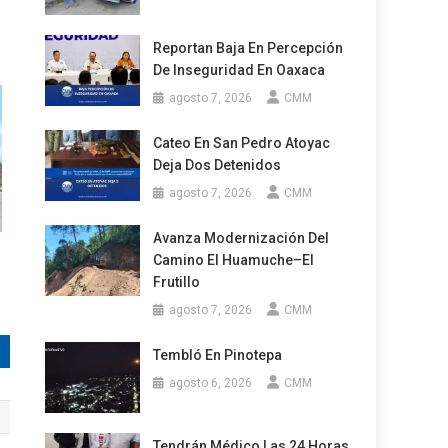
Reportan Baja En Percepción
De Inseguridad En Oaxaca
agosto 7, 2026
CMM
Cateo En San Pedro Atoyac
Deja Dos Detenidos
agosto 7, 2026
CMM
Avanza Modernización Del
Camino El Huamuche–El
Frutillo
agosto 7, 2026
CMM
Tembló En Pinotepa
agosto 6, 2026
CMM
Tendrán Médico Las 24 Horas