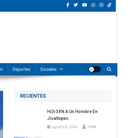
ón
Deportes
Sociales
RECIENTES
Hi3r3#n A Un Hombre En
Jicaltepec
agosto 8, 2026
CMM