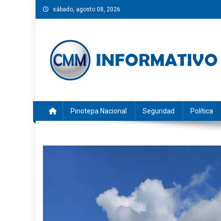
Saltar
sábado, agosto 08, 2026
al
contenido
CMM INFORMATIVO
Noticias de Pinotepa Nacional y la Costa de Oaxaca. Gen
Pinotepa Nacional
Seguridad
Política