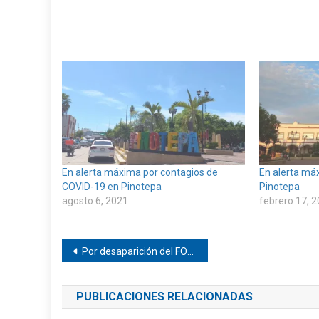
En alerta máxima por contagios de
En alerta má
COVID-19 en Pinotepa
Pinotepa
agosto 6, 2021
febrero 17, 
Navegación
Por desaparición del FONDEN se paró obra en el Carrizo, Pinotepa
de
PUBLICACIONES RELACIONADAS
entradas