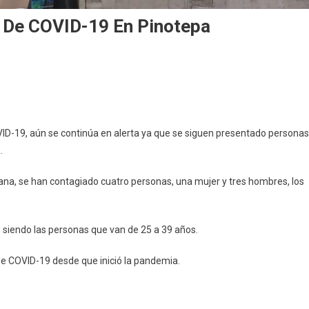
s De COVID-19 En Pinotepa
ntinúa
erta
r
ID-19, aún se continúa en alerta ya que se siguen presentado personas
ntagios
.
e
VID-
ana, se han contagiado cuatro personas, una mujer y tres hombres, los
notepa
n siendo las personas que van de 25 a 39 años.
 de COVID-19 desde que inició la pandemia.