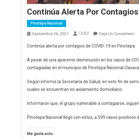
Continúa Alerta Por Contagio
Pinotepa Nacional
CMM
En
Septiembre 26, 2021
Deja Un Comentario
Co
Continúa alerta por contagios de COVID-19 en Pinotepa
Al
Po
A pesar de una aparente disminución en los casos de COV
Co
contagiadas en el municipio de Pinotepa Nacional Oaxaca
D
CO
Según informó la Secretaría de Salud, en este fin de sem
19
cuales se encuentran en aislamiento domiciliario.
En
Pi
Informaron que, el grupo vulnerable a contagiarse, sigue
Pinotepa Nacional llegó con estos, a 599 casos positivos
Me gusta esto: