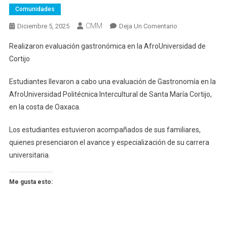
Comunidades
CMM
En
Diciembre 5, 2025
Deja Un Comentario
Realizaron
Realizaron evaluación gastronómica en la AfroUniversidad de
Evaluación
Cortijo
Gastronómica
En
Estudiantes llevaron a cabo una evaluación de Gastronomía en la
La
AfroUniversidad Politécnica Intercultural de Santa María Cortijo,
AfroUniversidad
en la costa de Oaxaca.
De
Cortijo
Los estudiantes estuvieron acompañados de sus familiares,
quienes presenciaron el avance y especialización de su carrera
universitaria.
Me gusta esto: