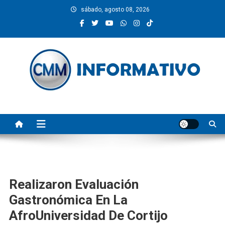
Saltar
sábado, agosto 08, 2026
al
contenido
CMM INFORMATIVO
Noticias de Pinotepa Nacional y la Costa de Oaxaca. Generamos y
producimos la información.
Realizaron Evaluación
Gastronómica En La
AfroUniversidad De Cortijo