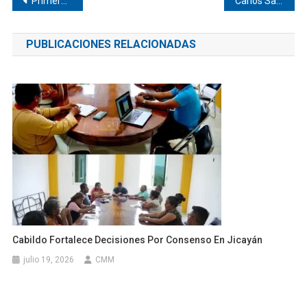
Navegación
Primera mujer gobernará La Reforma
Carlos Sarabia fue conferencista en The Awakening
de
PUBLICACIONES RELACIONADAS
entradas
Cabildo Fortalece Decisiones Por Consenso En Jicayán
julio 19, 2026
CMM