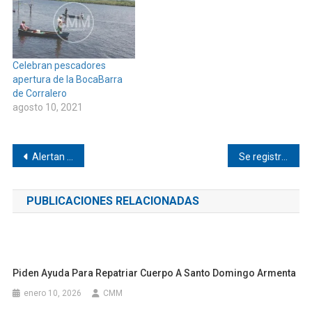
Celebran pescadores
apertura de la BocaBarra
de Corralero
agosto 10, 2021
Navegación
Alertan por Mar de Fondo en Pinotepa Nacional
Se registra un fallecimiento por COVID-19 en Tlacamama
de
PUBLICACIONES RELACIONADAS
entradas
Piden Ayuda Para Repatriar Cuerpo A Santo Domingo Armenta
enero 10, 2026
CMM