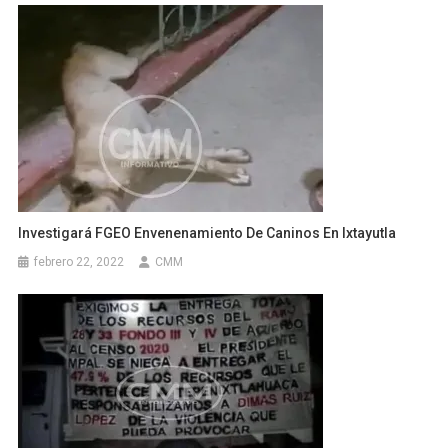
Investigará FGEO Envenenamiento De Caninos En Ixtayutla
febrero 22, 2022
CMM