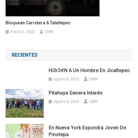
Bloquean Carretera A Tataltepec
marzo 1, 2022
CMM
RECIENTES
Hi3r3#n A Un Hombre En Jicaltepec
agosto 8, 2026
CMM
Pitahaya Genera Interés
agosto 8, 2026
CMM
En Nueva York Expondrá Joven De
Pinotepa