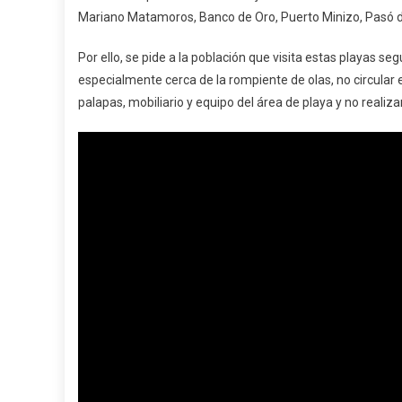
Mariano Matamoros, Banco de Oro, Puerto Minizo, Pasó de 
Por ello, se pide a la población que visita estas playas s
especialmente cerca de la rompiente de olas, no circular en
palapas, mobiliario y equipo del área de playa y no realiza