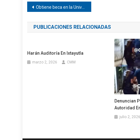
Navegación
Obtiene beca en la Universidad Iberoamericana joven de Tututepec
de
PUBLICACIONES RELACIONADAS
entradas
Harán Auditoría En Ixtayutla
marzo 2, 2026
CMM
Denuncian P
Autoridad E
julio 2, 202