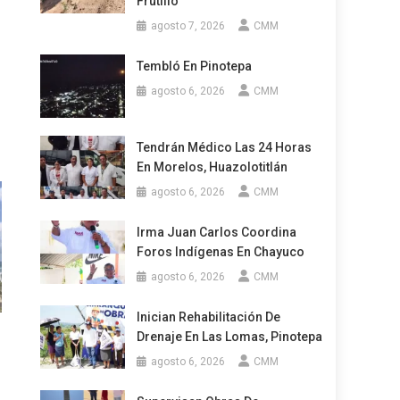
Frutillo
agosto 7, 2026
CMM
Tembló En Pinotepa
agosto 6, 2026
CMM
Tendrán Médico Las 24 Horas
En Morelos, Huazolotitlán
agosto 6, 2026
CMM
Irma Juan Carlos Coordina
Foros Indígenas En Chayuco
agosto 6, 2026
CMM
Inician Rehabilitación De
Drenaje En Las Lomas, Pinotepa
agosto 6, 2026
CMM