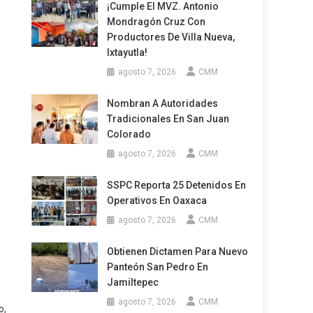
¡Cumple El MVZ. Antonio
Mondragón Cruz Con
Productores De Villa Nueva,
Ixtayutla!
agosto 7, 2026
CMM
Nombran A Autoridades
Tradicionales En San Juan
Colorado
agosto 7, 2026
CMM
SSPC Reporta 25 Detenidos En
Operativos En Oaxaca
agosto 7, 2026
CMM
Obtienen Dictamen Para Nuevo
Panteón San Pedro En
Jamiltepec
agosto 7, 2026
CMM
o,