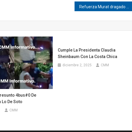
Refuerza Murat dragado en Corralero
Cumple La Presidenta Claudia
Sheinbaum Con La Costa Chica
diciembre 2, 2025
CMM
resunto 4bus#0 De
n Lo De Soto
6
CMM