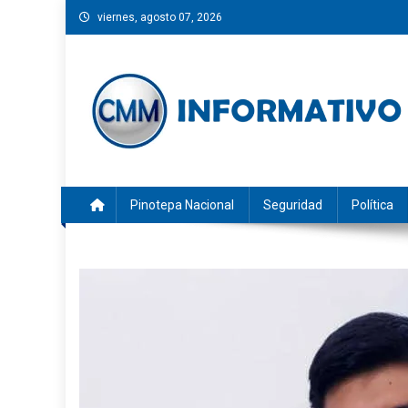
Saltar
viernes, agosto 07, 2026
al
contenido
CMM INFORMATIVO
Noticias de Pinotepa Nacional y la Costa de Oaxaca. Gen
Pinotepa Nacional
Seguridad
Política