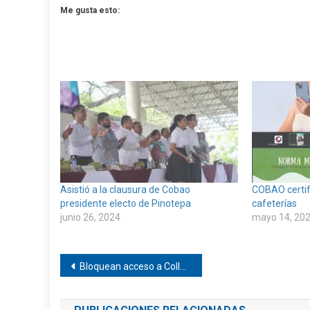
Me gusta esto:
Asistió a la clausura de Cobao
COBAO certif
presidente electo de Pinotepa
cafeterías
junio 26, 2024
mayo 14, 20
Navegación
Bloquean acceso a Collantes
de