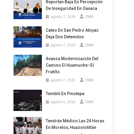
Reportan Baja En Percepción
De Inseguridad En Oaxaca
agosto 7, 2026
CMM
Cateo En San Pedro Atoyac
Deja Dos Detenidos
agosto 7, 2026
CMM
Avanza Modernización Del
Camino El Huamuche–El
Frutillo
agosto 7, 2026
CMM
Tembló En Pinotepa
agosto 6, 2026
CMM
Tendrán Médico Las 24 Horas
En Morelos, Huazolotitlán