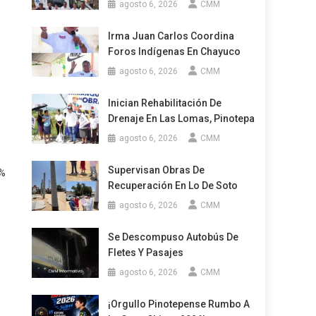
agosto 6, 2026
CMM
Irma Juan Carlos Coordina
Foros Indígenas En Chayuco
agosto 6, 2026
CMM
Inician Rehabilitación De
Drenaje En Las Lomas, Pinotepa
agosto 6, 2026
CMM
Supervisan Obras De
0%
Recuperación En Lo De Soto
agosto 6, 2026
CMM
Se Descompuso Autobús De
Fletes Y Pasajes
agosto 6, 2026
CMM
¡Orgullo Pinotepense Rumbo A