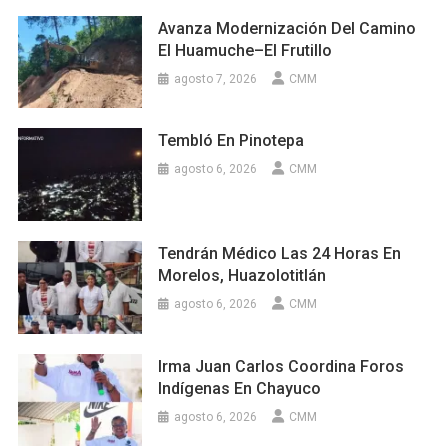
Avanza Modernización Del Camino
El Huamuche–El Frutillo
agosto 7, 2026
CMM
Tembló En Pinotepa
agosto 6, 2026
CMM
Tendrán Médico Las 24 Horas En
Morelos, Huazolotitlán
agosto 6, 2026
CMM
Irma Juan Carlos Coordina Foros
Indígenas En Chayuco
agosto 6, 2026
CMM