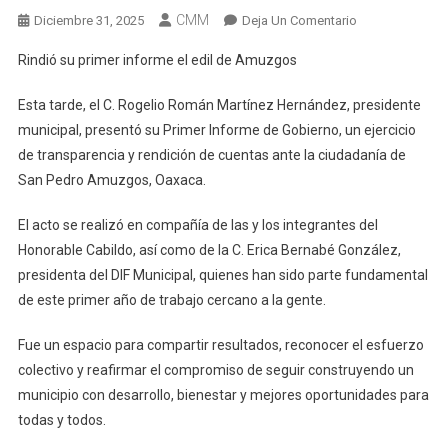
CMM
En
Diciembre 31, 2025
Deja Un Comentario
Rindió
Rindió su primer informe el edil de Amuzgos
Su
Primer
Esta tarde, el C. Rogelio Román Martínez Hernández, presidente
Informe
municipal, presentó su Primer Informe de Gobierno, un ejercicio
El
de transparencia y rendición de cuentas ante la ciudadanía de
Edil
San Pedro Amuzgos, Oaxaca.
De
Amuzgos
El acto se realizó en compañía de las y los integrantes del
Honorable Cabildo, así como de la C. Erica Bernabé González,
presidenta del DIF Municipal, quienes han sido parte fundamental
de este primer año de trabajo cercano a la gente.
Fue un espacio para compartir resultados, reconocer el esfuerzo
colectivo y reafirmar el compromiso de seguir construyendo un
municipio con desarrollo, bienestar y mejores oportunidades para
todas y todos.