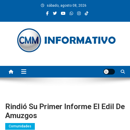
Saltar
sábado, agosto 08, 2026
al
contenido
CMM INFORMATIVO
Noticias de Pinotepa Nacional y la Costa de Oaxaca. Generamos y
producimos la información.
Rindió Su Primer Informe El Edil De
Amuzgos
Comunidades