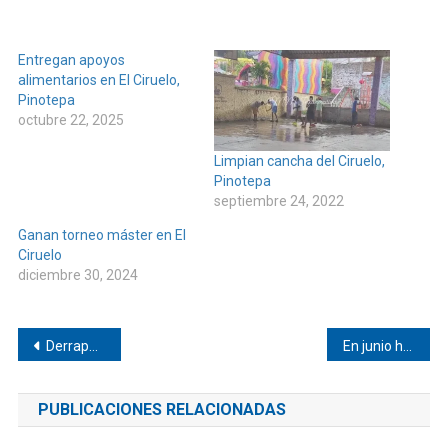
Entregan apoyos
alimentarios en El Ciruelo,
Pinotepa
octubre 22, 2025
Limpian cancha del Ciruelo,
Pinotepa
septiembre 24, 2022
Ganan torneo máster en El
Ciruelo
diciembre 30, 2024
Navegación
Derrapa motociclista en Pinotepa
En junio hubo nueve muertes por COVID-19 en Pinotepa
de
PUBLICACIONES RELACIONADAS
entradas