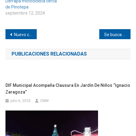
Derrapa motociclista cerca
de Pinotepa
septiembre 12, 2024
Navegación
Nuevo caso de COVID-19 en Chayuco
Se busca a una joven de El Ciruelo, Oaxaca
de
PUBLICACIONES RELACIONADAS
entradas
DIF Municipal Acompaña Clausura En Jardín De Niños “Ignacio
Zaragoza”
julio 6, 2025
CMM