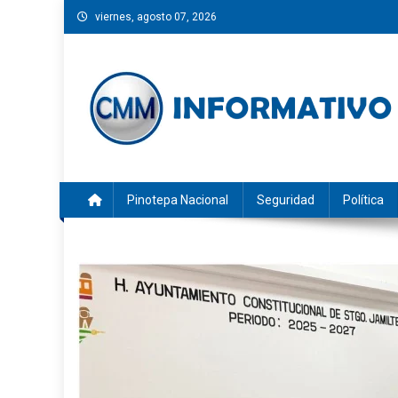
Saltar
viernes, agosto 07, 2026
al
contenido
CMM INFORMATIVO
Noticias de Pinotepa Nacional y la Costa de Oaxaca. Gen
Pinotepa Nacional
Seguridad
Política