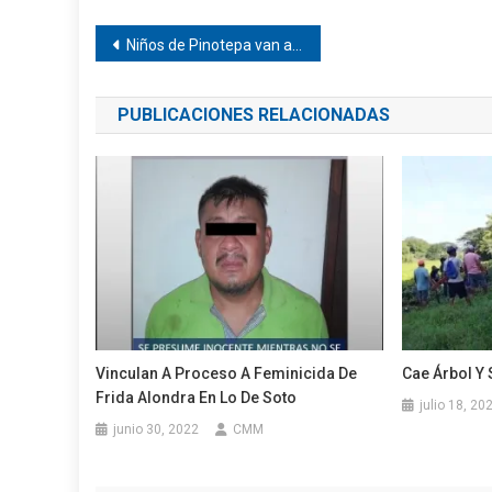
Navegación
Niños de Pinotepa van a Puebla
de
PUBLICACIONES RELACIONADAS
entradas
Vinculan A Proceso A Feminicida De
Cae Árbol Y 
Frida Alondra En Lo De Soto
julio 18, 20
junio 30, 2022
CMM