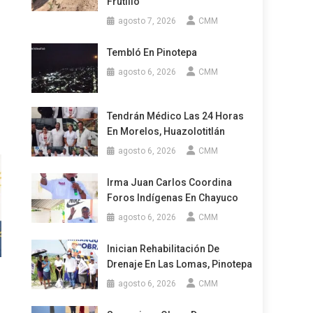
Frutillo
agosto 7, 2026
CMM
Tembló En Pinotepa
agosto 6, 2026
CMM
Tendrán Médico Las 24 Horas
En Morelos, Huazolotitlán
agosto 6, 2026
CMM
Irma Juan Carlos Coordina
Foros Indígenas En Chayuco
agosto 6, 2026
CMM
Inician Rehabilitación De
Drenaje En Las Lomas, Pinotepa
agosto 6, 2026
CMM