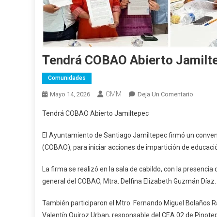
Tendrá COBAO Abierto Jamilt
Comunidades
CMM
En
Mayo 14, 2026
Deja Un Comentario
Tendrá
Tendrá COBAO Abierto Jamiltepec
COBAO
Abierto
El Ayuntamiento de Santiago Jamiltepec firmó un conveni
Jamilte
(COBAO), para iniciar acciones de impartición de educaci
La firma se realizó en la sala de cabildo, con la presenci
general del COBAO, Mtra. Delfina Elizabeth Guzmán Díaz.
También participaron el Mtro. Fernando Miguel Bolaños Ra
Valentín Quiroz Urban, responsable del CEA 02 de Pinote