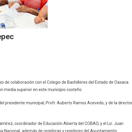
epec
o de colaboración con el Colegio de Bachilleres del Estado de Oaxaca
pec
ón media superior en este municipio costeño.
a del presidente municipal, Profr. Auberto Ramos Acevedo, y de la directo
mírez, coordinador de Educación Abierta del COBAO, y el Lic. Juan
pa Nacional, además de regidoras y regidores del Ayuntamiento.