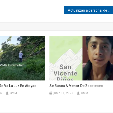
Actualizan a personal de salud en Pinotepa
Se Va La Luz En Atoyac
Se Busca A Menor De Zacatepec
26
CMM
junio 11, 2026
CMM