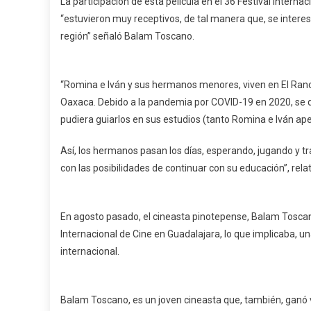
La participación de esta película en el 36 Festival Interna
“estuvieron muy receptivos, de tal manera que, se interes
región” señaló Balam Toscano.
“Romina e Iván y sus hermanos menores, viven en El Ran
Oaxaca. Debido a la pandemia por COVID-19 en 2020, se q
pudiera guiarlos en sus estudios (tanto Romina e Iván ap
Así, los hermanos pasan los días, esperando, jugando y tr
con las posibilidades de continuar con su educación”, rela
En agosto pasado, el cineasta pinotepense, Balam Toscano, 
Internacional de Cine en Guadalajara, lo que implicaba, un
internacional.
Balam Toscano, es un joven cineasta que, también, ganó v