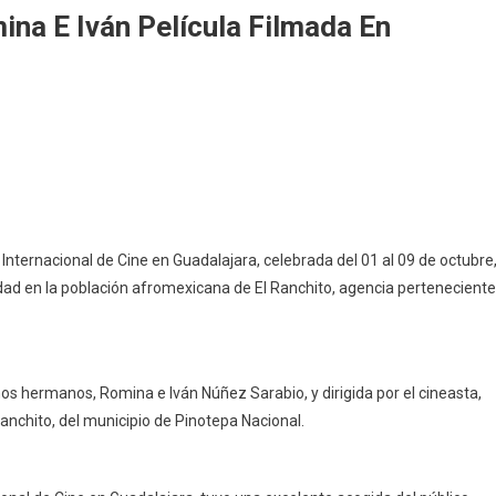
ina E Iván Película Filmada En
lajara
nó
 Internacional de Cine en Guadalajara, celebrada del 01 al 09 de octubre
na
lidad en la población afromexicana de El Ranchito, agencia perteneciente
la
da
os hermanos, Romina e Iván Núñez Sarabio, y dirigida por el cineasta,
epa
Ranchito, del municipio de Pinotepa Nacional.