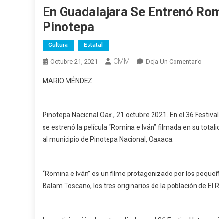
En Guadalajara Se Entrenó Rom
Pinotepa
Cultura
Estatal
CMM
En
Octubre 21, 2021
Deja Un Comentario
En
MARIO MÉNDEZ
Guada
Se
Entre
Pinotepa Nacional Oax., 21 octubre 2021. En el 36 Festival
Romi
se estrenó la película “Romina e Iván” filmada en su tota
E
al municipio de Pinotepa Nacional, Oaxaca.
Iván
Pelícu
Filma
“Romina e Iván” es un filme protagonizado por los pequeñ
En
Pinot
Balam Toscano, los tres originarios de la población de El 