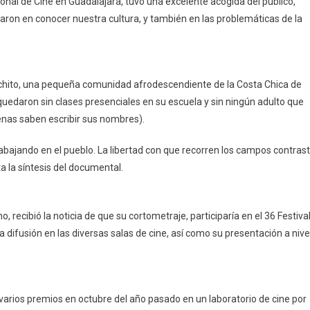
cional de Cine en Guadalajara, tuvo una excelente acogida del público,
aron en conocer nuestra cultura, y también en las problemáticas de la
chito, una pequeña comunidad afrodescendiente de la Costa Chica de
uedaron sin clases presenciales en su escuela y sin ningún adulto que
enas saben escribir sus nombres).
abajando en el pueblo. La libertad con que recorren los campos contras
ta la síntesis del documental.
recibió la noticia de que su cortometraje, participaría en el 36 Festiva
a difusión en las diversas salas de cine, así como su presentación a nive
arios premios en octubre del año pasado en un laboratorio de cine por