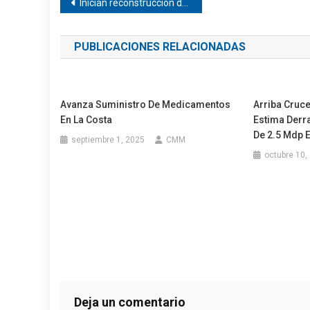
Navegación
Inician reconstrucción de carretera a Atoyac
de
PUBLICACIONES RELACIONADAS
entradas
Avanza Suministro De Medicamentos
Arriba Cruc
En La Costa
Estima Der
De 2.5 Mdp 
septiembre 1, 2025
CMM
octubre 10,
Deja un comentario