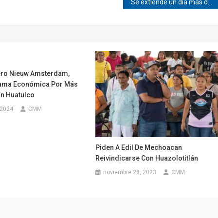
Se extiende un día más de vacunación en Pinotepa
ero Nieuw Amsterdam,
rama Económica Por Más
En Huatulco
 2024
CMM
Piden A Edil De Mechoacan
Reivindicarse Con Huazolotitlán
noviembre 28, 2023
CMM