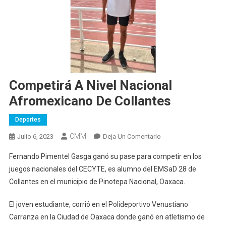
Competirá A Nivel Nacional
Afromexicano De Collantes
Deportes
CMM
En
Julio 6, 2023
Deja Un Comentario
Competirá
Fernando Pimentel Gasga ganó su pase para competir en los
A
juegos nacionales del CECYTE, es alumno del EMSaD 28 de
Nivel
Collantes en el municipio de Pinotepa Nacional, Oaxaca.
Nacional
Afromexicano
El joven estudiante, corrió en el Polideportivo Venustiano
De
Carranza en la Ciudad de Oaxaca donde ganó en atletismo de
Collantes