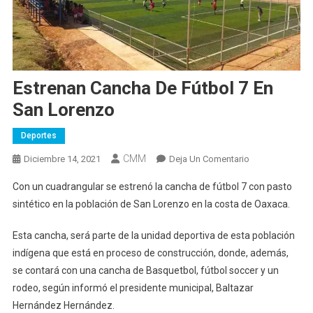
Estrenan Cancha De Fútbol 7 En
San Lorenzo
Deportes
CMM
En
Diciembre 14, 2021
Deja Un Comentario
Estrenan
Con un cuadrangular se estrenó la cancha de fútbol 7 con pasto
Cancha
sintético en la población de San Lorenzo en la costa de Oaxaca.
De
Fútbol
Esta cancha, será parte de la unidad deportiva de esta población
7
indígena que está en proceso de construcción, donde, además,
En
se contará con una cancha de Basquetbol, fútbol soccer y un
San
Lorenzo
rodeo, según informó el presidente municipal, Baltazar
Hernández Hernández.