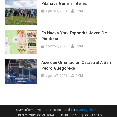
Pitahaya Genera Interés
agosto 8, 2026
CMM
En Nueva York Expondrá Joven De
Pinotepa
agosto 8, 2026
CMM
Acercan Orientación Catastral A San
Pedro Guegorexe
agosto 7, 2026
CMM
CMM Informativo
|
Tema: News Portal por
Mystery Themes
.
DIRECTORIO COMERCIAL
PUBLICIDAD
CONTACTO