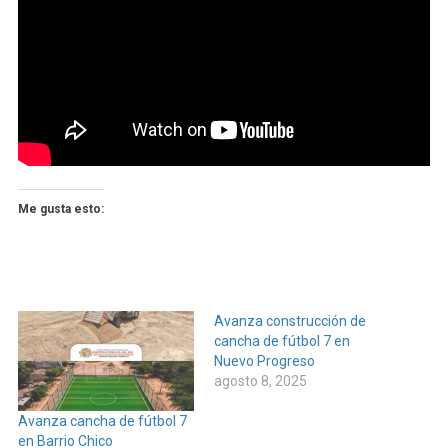
Me gusta esto:
Avanza construcción de
cancha de fútbol 7 en
Nuevo Progreso
agosto 8, 2025
Avanza cancha de fútbol 7
en Barrio Chico