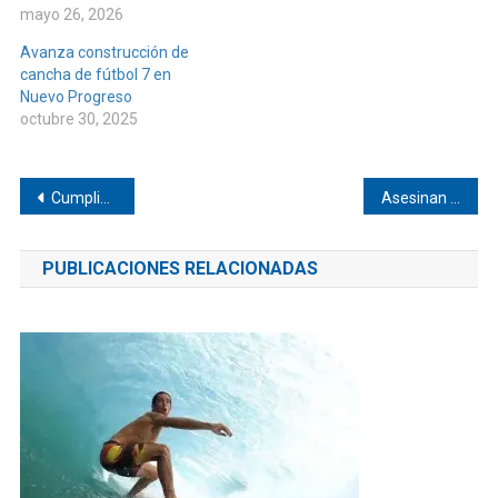
mayo 26, 2026
Avanza construcción de
cancha de fútbol 7 en
Nuevo Progreso
octubre 30, 2025
Navegación
Cumplió Fenochio con Pinotepa
Asesinan a campesino de Pinotepa
de
PUBLICACIONES RELACIONADAS
entradas