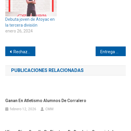
Debuta joven de Atoyac en
la tercera división
enero 26, 2024
Navegación
Rechazan registro de Ricardo Estévez por Morena en Ixcapa
Entrega Marisol juguetes de Reyes en Pinotepa
de
PUBLICACIONES RELACIONADAS
entradas
Ganan En Atletismo Alumnos De Corralero
febrero 12, 2026
CMM