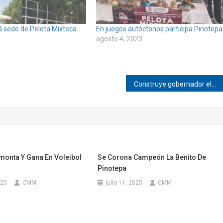
á sede de Pelota Mixteca
En juegos autóctonos participa Pinotepa
agosto 4, 2023
Construye gobernador electo, las bases para el desarrollo y crecimiento del Estado
monta Y Gana En Voleibol
Se Corona Campeón La Benito De
Pinotepa
025
CMM
julio 11, 2025
CMM