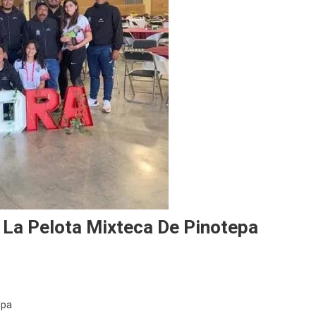
e La Pelota Mixteca De Pinotepa
ga
tepa