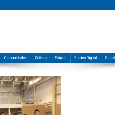
eramos y producimos la información.
Comunidades
Cultura
Estatal
Edición Digital
Opini