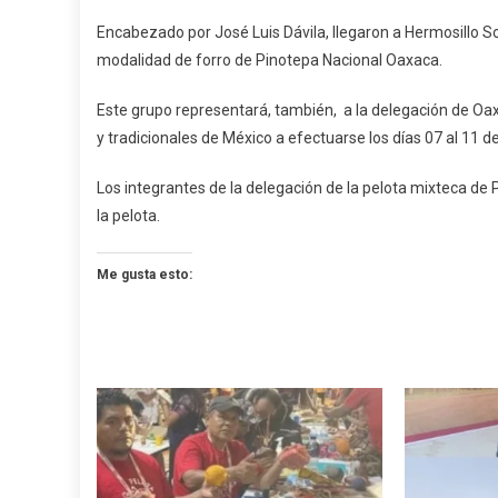
Son
Encabezado por José Luis Dávila, llegaron a Hermosillo So
Del
modalidad de forro de Pinotepa Nacional Oaxaca.
De
La
Este grupo representará, también, a la delegación de Oax
Pel
y tradicionales de México a efectuarse los días 07 al 11 
Mix
De
Los integrantes de la delegación de la pelota mixteca de
Pin
la pelota.
Me gusta esto: