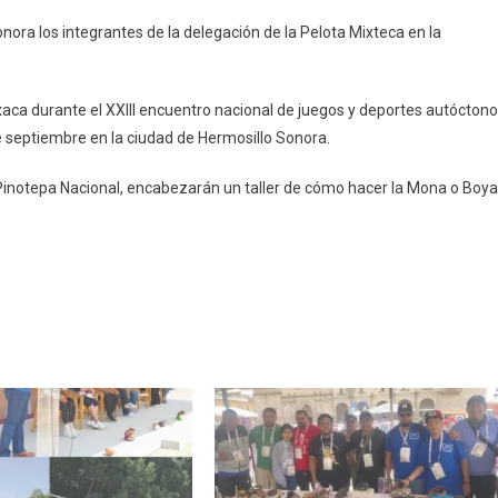
ora,
nora los integrantes de la delegación de la Pelota Mixteca en la
egación
aca durante el XXIII encuentro nacional de juegos y deportes autócton
ota
de septiembre en la ciudad de Hermosillo Sonora.
teca
 Pinotepa Nacional, encabezarán un taller de cómo hacer la Mona o Boya
otepa