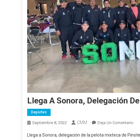
Llega A Sonora, Delegación D
Deportes
CMM
En
Septiembre 8, 2022
Deja Un Comentario
Lle
Llega a Sonora, delegación de la pelota mixteca de Pino
A