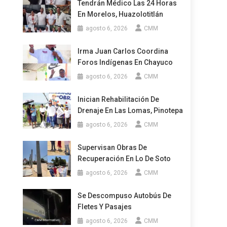
Tendrán Médico Las 24 Horas
En Morelos, Huazolotitlán
agosto 6, 2026
CMM
Irma Juan Carlos Coordina
Foros Indígenas En Chayuco
agosto 6, 2026
CMM
Inician Rehabilitación De
Drenaje En Las Lomas, Pinotepa
agosto 6, 2026
CMM
Supervisan Obras De
Recuperación En Lo De Soto
agosto 6, 2026
CMM
Se Descompuso Autobús De
Fletes Y Pasajes
agosto 6, 2026
CMM