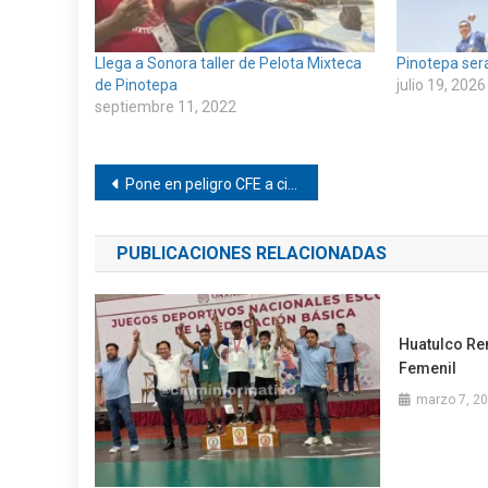
Llega a Sonora taller de Pelota Mixteca
Pinotepa ser
de Pinotepa
julio 19, 2026
septiembre 11, 2022
Navegación
Pone en peligro CFE a civiles en Pinotepa
de
PUBLICACIONES RELACIONADAS
entradas
Huatulco Re
Femenil
marzo 7, 2