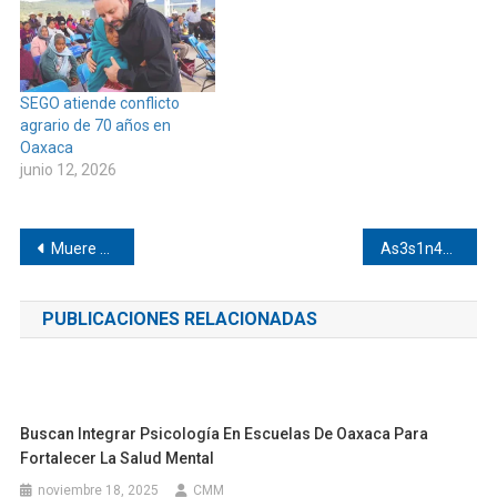
SEGO atiende conflicto
agrario de 70 años en
Oaxaca
junio 12, 2026
Navegación
Muere el salinero más longevo de Pinotepa
As3s1n4#n a masculino en Pinotepa
de
PUBLICACIONES RELACIONADAS
entradas
Buscan Integrar Psicología En Escuelas De Oaxaca Para
Fortalecer La Salud Mental
noviembre 18, 2025
CMM