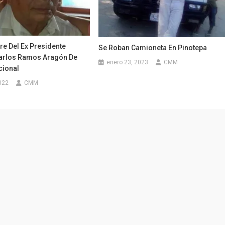
re Del Ex Presidente
Se Roban Camioneta En Pinotepa
Carlos Ramos Aragón De
enero 23, 2023
CMM
cional
022
CMM