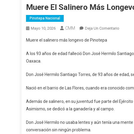
Muere El Salinero Más Longev
Pinotepa Nacional
CMM
En
Mayo 10, 2026
Deja Un Comentario
Muere
Muere el salinero más longevo de Pinotepa
El
Salinero
A los 93 años de edad falleció Don José Hermilo Santiago 
Más
Oaxaca.
Longev
De
Don José Hermilo Santiago Torres, de 93 años de edad, se
Pinotep
Nació en el barrio de Las Flores, cuando era conocido com
Además de salinero, en su juventud fue parte del Ejército 
Asimismo, se dedicó a la ganadería y al campo.
Don José Hermilo no usaba lentes y aún tenía una mente
conversación sin ningún problema.