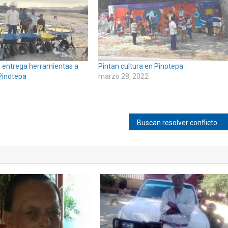
 entrega herramientas a
Pintan cultura en Pinotepa
 Pinotepa
marzo 28, 2022
6
Buscan resolver conflicto histórico en la Mixteca