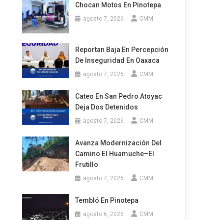
Chocan Motos En Pinotepa
agosto 7, 2026
CMM
Reportan Baja En Percepción
De Inseguridad En Oaxaca
agosto 7, 2026
CMM
Cateo En San Pedro Atoyac
Deja Dos Detenidos
agosto 7, 2026
CMM
Avanza Modernización Del
Camino El Huamuche–El
Frutillo
agosto 7, 2026
CMM
Tembló En Pinotepa
agosto 6, 2026
CMM