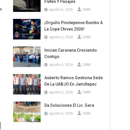
Fletes Y Pasajes
a
agosto 6, 2026
CMM
¡Orgullo Pinotepense Rumbo A
La Copa Chivas 2026!
agosto 6, 2026
CMM
Inician Caravana Creciendo
Contigo
agosto 6, 2026
CMM
Auberto Ramos Gestiona Sede
De La UABJO En Jamiltepec
agosto 5, 2026
CMM
Da Soluciones El Lic. Gera
agosto 5, 2026
CMM