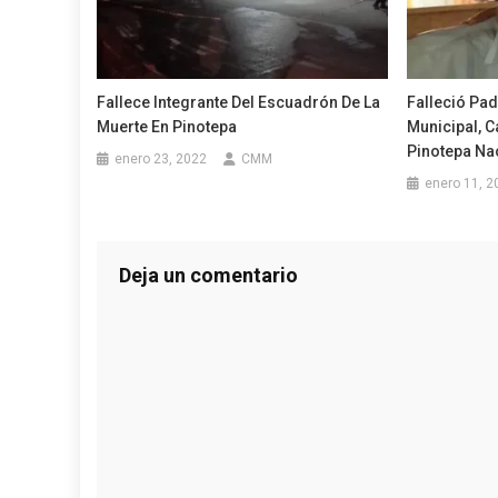
Fallece Integrante Del Escuadrón De La
Falleció Pad
Muerte En Pinotepa
Municipal, 
Pinotepa Na
enero 23, 2022
CMM
enero 11, 2
Deja un comentario