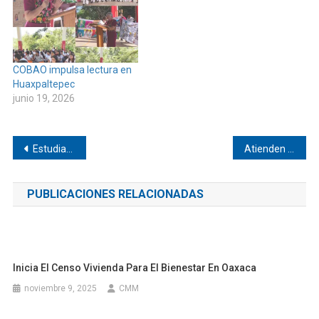
COBAO impulsa lectura en
Huaxpaltepec
junio 19, 2026
Navegación
Estudiante de CECyTEO Jamiltepec gana primer lugar estatal
Atienden a ciudadanos y sectores productivos de Pinotepa
de
PUBLICACIONES RELACIONADAS
entradas
Inicia El Censo Vivienda Para El Bienestar En Oaxaca
noviembre 9, 2025
CMM