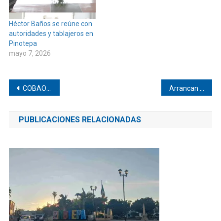
Héctor Baños se reúne con
autoridades y tablajeros en
Pinotepa
mayo 7, 2026
Navegación
COBAO 01 recibe cinco certificaciones
Arrancan pavimentación en Pinotepa de Don Luis
de
PUBLICACIONES RELACIONADAS
entradas