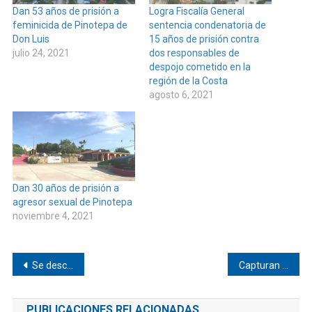
Dan 53 años de prisión a
Logra Fiscalía General
feminicida de Pinotepa de
sentencia condenatoria de
Don Luis
15 años de prisión contra
julio 24, 2021
dos responsables de
despojo cometido en la
región de la Costa
agosto 6, 2021
Dan 30 años de prisión a
agresor sexual de Pinotepa
noviembre 4, 2021
Navegación
Se descompuso autobús que venía de CDMX a Pinotepa de Don Luis
Capturan a otro cocodrilo en la Estancia
de
PUBLICACIONES RELACIONADAS