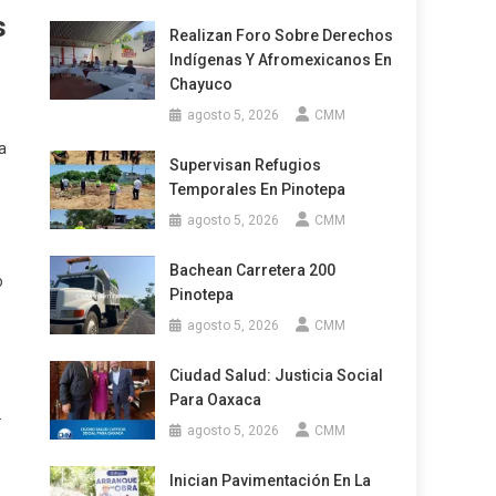
s
Realizan Foro Sobre Derechos
Indígenas Y Afromexicanos En
Chayuco
agosto 5, 2026
CMM
a
Supervisan Refugios
Temporales En Pinotepa
agosto 5, 2026
CMM
Bachean Carretera 200
o
Pinotepa
agosto 5, 2026
CMM
Ciudad Salud: Justicia Social
Para Oaxaca
.
agosto 5, 2026
CMM
Inician Pavimentación En La