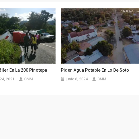
áiler En La 200 Pinotepa
Piden Agua Potable En Lo De Soto
24, 2021
CMM
junio 6, 2024
CMM