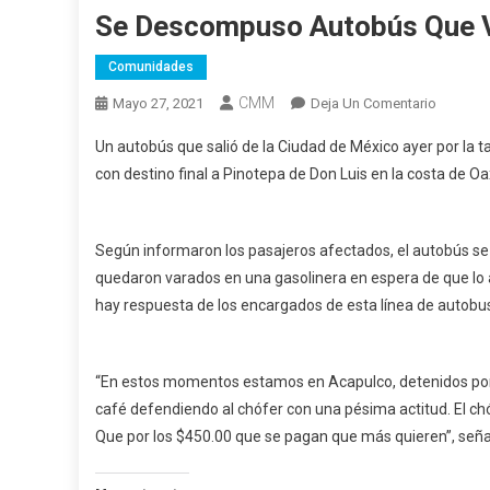
Se Descompuso Autobús Que V
Comunidades
CMM
En
Mayo 27, 2021
Deja Un Comentario
Se
Un autobús que salió de la Ciudad de México ayer por la ta
Descom
con destino final a Pinotepa de Don Luis en la costa de O
Autobús
Que
Venía
Según informaron los pasajeros afectados, el autobús se
De
quedaron varados en una gasolinera en espera de que lo a
CDMX
A
hay respuesta de los encargados de esta línea de autobu
Pinotep
De
Don
“En estos momentos estamos en Acapulco, detenidos por
Luis
café defendiendo al chófer con una pésima actitud. El ch
Que por los $450.00 que se pagan que más quieren”, seña