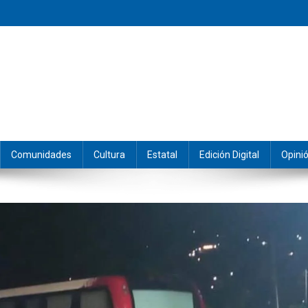
eramos y producimos la información.
Comunidades
Cultura
Estatal
Edición Digital
Opini