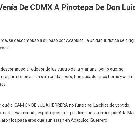
enía De CDMX A Pinotepa De Don Lui
rde, se descompuso a su paso por Acapulco; la unidad turística se dirigí
puso
axaca.
 descompuso alrededor de las cuatro de la mañana, por lo que, se
rreglaran o enviaran otra unidad pero, han pasado cinco horas y aún n
ses.
a
 qué el CAMION DE JULIA HERRERA no funciona. La chica de vestido
ófer de esa unidad déspota grosero, que dice que viajemos por Alta Mar
laron los pasajeros que aún están en Acapulco, Guerrero.