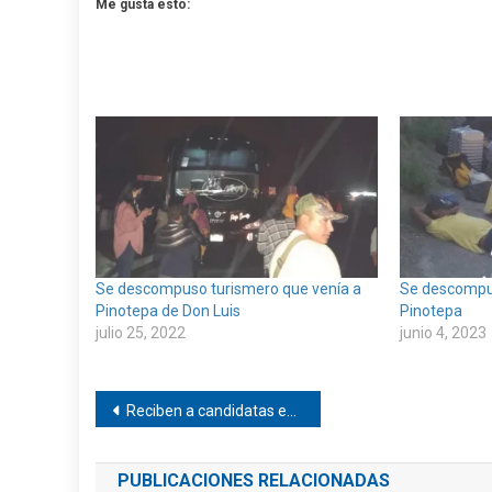
Me gusta esto:
Se descompuso turismero que venía a
Se descompus
Pinotepa de Don Luis
Pinotepa
julio 25, 2022
junio 4, 2023
Navegación
Reciben a candidatas en San Juanito Jicayán
de
PUBLICACIONES RELACIONADAS