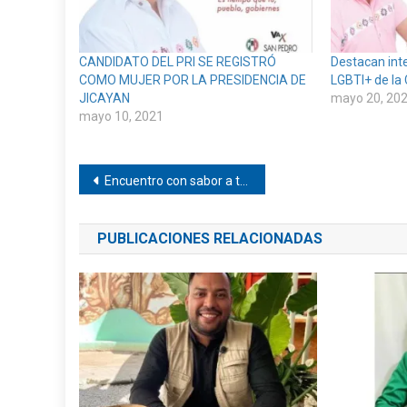
CANDIDATO DEL PRI SE REGISTRÓ
Destacan int
COMO MUJER POR LA PRESIDENCIA DE
LGBTI+ de la
JICAYAN
mayo 20, 20
mayo 10, 2021
Navegación
Encuentro con sabor a triunfo en Tetepec
de
PUBLICACIONES RELACIONADAS
entradas