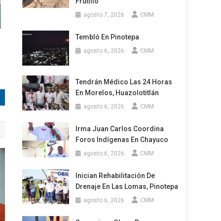
Frutillo
agosto 7, 2026
CMM
Tembló En Pinotepa
agosto 6, 2026
CMM
Tendrán Médico Las 24 Horas
En Morelos, Huazolotitlán
agosto 6, 2026
CMM
Irma Juan Carlos Coordina
Foros Indígenas En Chayuco
agosto 6, 2026
CMM
Inician Rehabilitación De
Drenaje En Las Lomas, Pinotepa
agosto 6, 2026
CMM