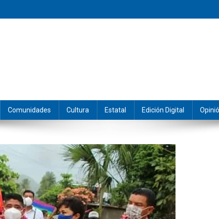
eramos y producimos la información.
Comunidades
Cultura
Estatal
Edición Digital
Opini