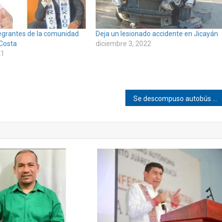
egrantes de la comunidad
Deja un lesionado accidente en Jicayán
 Costa
diciembre 3, 2022
21
Se descompuso autobús que venía de CDMX a Pinotepa de Don Luis