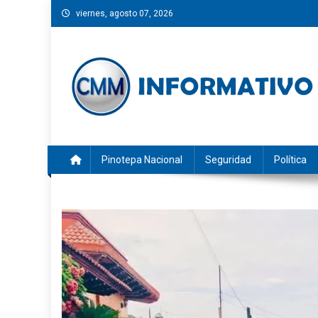
Saltar
viernes, agosto 07, 2026
al
contenido
CMM INFORMATIVO
Noticias de Pinotepa Nacional y la Costa de Oaxaca. Gen
Pinotepa Nacional
Seguridad
Política