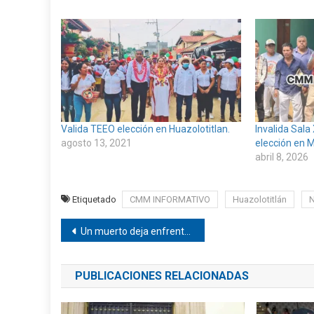
Valida TEEO elección en Huazolotitlan.
Invalida Sal
agosto 13, 2021
elección en
abril 8, 2026
Etiquetado
CMM INFORMATIVO
Huazolotitlán
N
Navegación
Un muerto deja enfrentamiento entre civiles y AEI en Ixcapa.
de
PUBLICACIONES RELACIONADAS
entradas