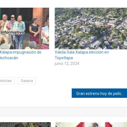
a Xalapa impugnación de
Valida Sala Xalapa elección en
 Mechoacán
Tepetlapa
junio 12, 2024
oticias
Oaxaca
Gran estreno hoy de película mexicana protagonizada por actor de Ixtayutla