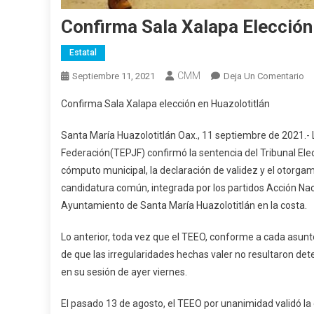
Confirma Sala Xalapa Elección
Estatal
CMM
En
Septiembre 11, 2021
Deja Un Comentario
Co
Confirma Sala Xalapa elección en Huazolotitlán
Sa
Xa
Santa María Huazolotitlán Oax., 11 septiembre de 2021.- La
El
Federación(TEPJF) confirmó la sentencia del Tribunal Elec
En
cómputo municipal, la declaración de validez y el otorgami
Hu
candidatura común, integrada por los partidos Acción Nacio
Ayuntamiento de Santa María Huazolotitlán en la costa.
Lo anterior, toda vez que el TEEO, conforme a cada asun
de que las irregularidades hechas valer no resultaron det
en su sesión de ayer viernes.
El pasado 13 de agosto, el TEEO por unanimidad validó la e