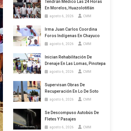
Tendrán Médico Las 24 Horas
En Morelos, Huazolotitlán
agosto 6, 2026
CMM
Irma Juan Carlos Coordina
Foros Indígenas En Chayuco
agosto 6, 2026
CMM
Inician Rehabilitación De
Drenaje En Las Lomas, Pinotepa
agosto 6, 2026
CMM
Supervisan Obras De
Recuperación En Lo De Soto
agosto 6, 2026
CMM
Se Descompuso Autobús De
Fletes Y Pasajes
agosto 6, 2026
CMM