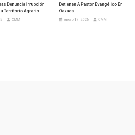
nas Denuncia Irrupción
Detienen A Pastor Evangélico En
 Territorio Agrario
Oaxaca
25
CMM
enero 17, 2026
CMM