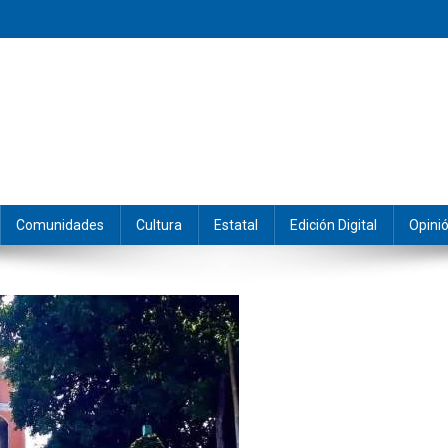
eramos y producimos la información.
Comunidades
Cultura
Estatal
Edición Digital
Opini