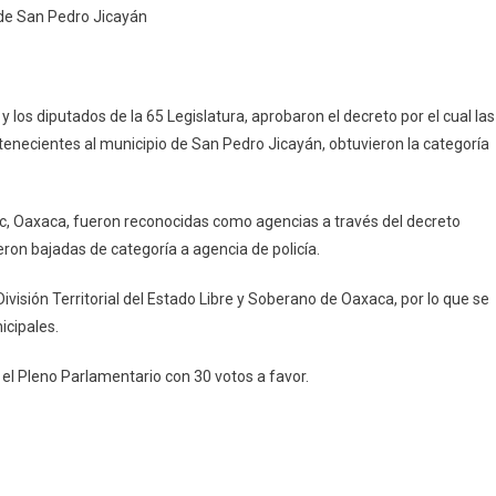
 de San Pedro Jicayán
reso
r
goría
los diputados de la 65 Legislatura, aprobaron el decreto por el cual las
enecientes al municipio de San Pedro Jicayán, obtuvieron la categoría
aciones
ec, Oaxaca, fueron reconocidas como agencias a través del decreto
on bajadas de categoría a agencia de policía.
o
yán
ivisión Territorial del Estado Libre y Soberano de Oaxaca, por lo que se
icipales.
el Pleno Parlamentario con 30 votos a favor.