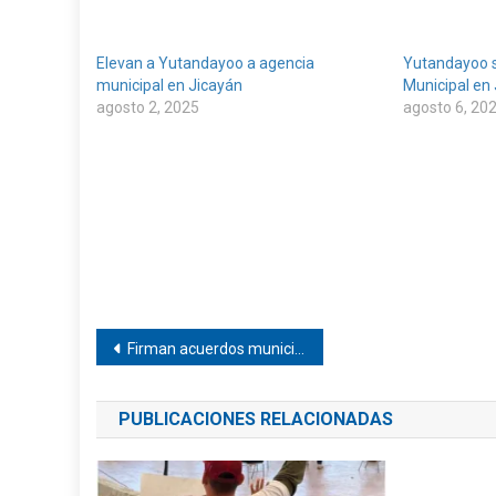
Elevan a Yutandayoo a agencia
Yutandayoo s
municipal en Jicayán
Municipal en
agosto 2, 2025
agosto 6, 20
Navegación
Firman acuerdos municipio de la Estancia y el Tecnológico de Pinotepa
de
PUBLICACIONES RELACIONADAS
entradas