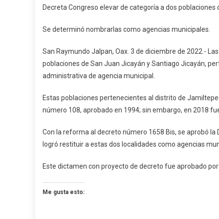
Decreta Congreso elevar de categoría a dos poblaciones
Cong
Eleva
Se determinó nombrarlas como agencias municipales.
De
Cate
San Raymundo Jalpan, Oax. 3 de diciembre de 2022.- Las y 
A
poblaciones de San Juan Jicayán y Santiago Jicayán, pert
Dos
administrativa de agencia municipal.
Pobl
De
Estas poblaciones pertenecientes al distrito de Jamiltep
San
número 108, aprobado en 1994; sin embargo, en 2018 fuer
Pedr
Jica
Con la reforma al decreto número 1658 Bis, se aprobó la D
logró restituir a estas dos localidades como agencias mun
Este dictamen con proyecto de decreto fue aprobado por 
Me gusta esto: