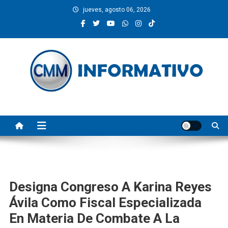
Saltar
jueves, agosto 06, 2026
al
contenido
CMM INFORMATIVO
Noticias de Pinotepa Nacional y la Costa de Oaxaca. Generamos y
producimos la información.
Designa Congreso A Karina Reyes
Ávila Como Fiscal Especializada
En Materia De Combate A La