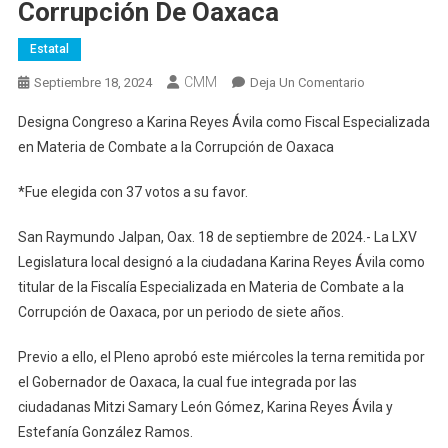
Corrupción De Oaxaca
Estatal
CMM
En
Septiembre 18, 2024
Deja Un Comentario
Designa
Designa Congreso a Karina Reyes Ávila como Fiscal Especializada
Congreso
en Materia de Combate a la Corrupción de Oaxaca
A
Karina
*Fue elegida con 37 votos a su favor.
Reyes
Ávila
San Raymundo Jalpan, Oax. 18 de septiembre de 2024.- La LXV
Como
Legislatura local designó a la ciudadana Karina Reyes Ávila como
Fiscal
titular de la Fiscalía Especializada en Materia de Combate a la
Especializada
Corrupción de Oaxaca, por un periodo de siete años.
En
Materia
Previo a ello, el Pleno aprobó este miércoles la terna remitida por
De
Combate
el Gobernador de Oaxaca, la cual fue integrada por las
A
ciudadanas Mitzi Samary León Gómez, Karina Reyes Ávila y
La
Estefanía González Ramos.