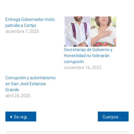
Entrega Gobernador moto
patrulla a Cortijo
diciembre 7, 2025
Secretarías de Gobierno y
Honestidad no tolerarán
corrupción
noviembre 16, 2022
Corrupción y autoritarismo
en San José Estancia
Grande
abril 24, 2025
Navegación
Se registran apagones en Pinotepa
Cuerpos hallados en El Ciruelo eran de Cacahuatepec
de