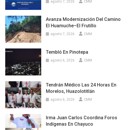
agosto 7, 2026
CMM
Avanza Modernización Del Camino
El Huamuche–El Frutillo
agosto 7, 2026
CMM
Tembló En Pinotepa
agosto 6, 2026
CMM
Tendrán Médico Las 24 Horas En
Morelos, Huazolotitlán
agosto 6, 2026
CMM
Irma Juan Carlos Coordina Foros
Indígenas En Chayuco