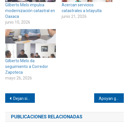
Gilberto Melo impulsa
Acercan servicios
modernización catastral en
catastrales a Ixtayutla
Oaxaca
junio 21, 2026
junio 10, 2026
Gilberto Melo da
seguimiento a Corredor
Zapoteca
mayo 26, 2026
Navegación
Dejan sin luz a población afromexicana
Apoyan gira cultural en Yucatán desde Jamiltepec
de
PUBLICACIONES RELACIONADAS
entradas