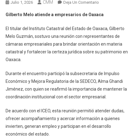
CMM
En
Julio 1, 2026
Deja Un Comentario
Gilberto
Gilberto Melo atiende a empresarios de Oaxaca
Melo
Atiende
El titular del Instituto Catastral del Estado de Oaxaca, Gilberto
A
Melo Guzmán, sostuvo una reunión con representantes de
Empresarios
cámaras empresariales para brindar orientación en materia
De
catastral y fortalecer la certeza jurídica sobre su patrimonio en
Oaxaca
Oaxaca.
Durante el encuentro participó la subsecretaria de Impulso
Económico y Mejora Regulatoria de la SEDECO, Alma Ghandi
Jiménez, con quien se reafirmó la importancia de mantener la
coordinación institucional con el sector empresarial.
De acuerdo con el ICEO, esta reunión permitió atender dudas,
ofrecer acompañamiento y acercar información a quienes
invierten, generan empleo y participan en el desarrollo
económico del estado.