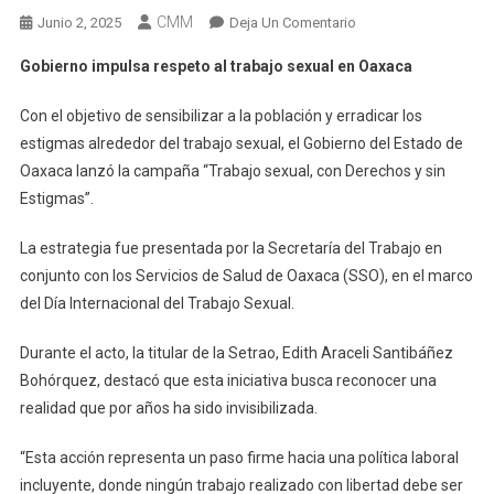
CMM
En
Junio 2, 2025
Deja Un Comentario
Gobierno
Gobierno impulsa respeto al trabajo sexual en Oaxaca
Impulsa
Respeto
Con el objetivo de sensibilizar a la población y erradicar los
Al
estigmas alrededor del trabajo sexual, el Gobierno del Estado de
Trabajo
Oaxaca lanzó la campaña “Trabajo sexual, con Derechos y sin
Sexual
Estigmas”.
En
Oaxaca
La estrategia fue presentada por la Secretaría del Trabajo en
conjunto con los Servicios de Salud de Oaxaca (SSO), en el marco
del Día Internacional del Trabajo Sexual.
Durante el acto, la titular de la Setrao, Edith Araceli Santibáñez
Bohórquez, destacó que esta iniciativa busca reconocer una
realidad que por años ha sido invisibilizada.
“Esta acción representa un paso firme hacia una política laboral
incluyente, donde ningún trabajo realizado con libertad debe ser