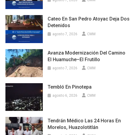
agosto 7, 2026
CMM
Cateo En San Pedro Atoyac Deja Dos
Detenidos
agosto 7, 2026
CMM
Avanza Modernización Del Camino
El Huamuche–El Frutillo
agosto 7, 2026
CMM
Tembló En Pinotepa
agosto 6, 2026
CMM
Tendrán Médico Las 24 Horas En
Morelos, Huazolotitlán