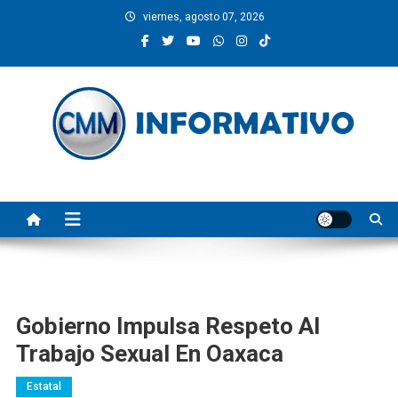
Saltar
viernes, agosto 07, 2026
al
contenido
CMM INFORMATIVO
Noticias de Pinotepa Nacional y la Costa de Oaxaca. Generamos y
producimos la información.
Gobierno Impulsa Respeto Al
Trabajo Sexual En Oaxaca
Estatal