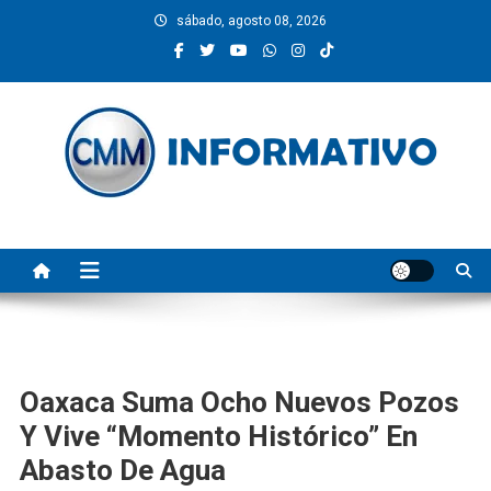
Saltar
sábado, agosto 08, 2026
al
contenido
CMM INFORMATIVO
Noticias de Pinotepa Nacional y la Costa de Oaxaca. Generamos y
producimos la información.
Oaxaca Suma Ocho Nuevos Pozos
Y Vive “momento Histórico” En
Abasto De Agua