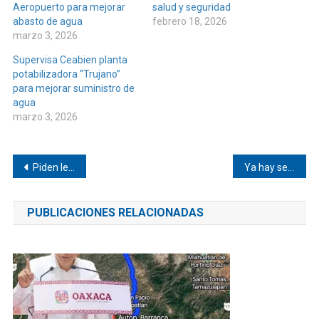
Aeropuerto para mejorar
salud y seguridad
abasto de agua
febrero 18, 2026
marzo 3, 2026
Supervisa Ceabien planta
potabilizadora “Trujano”
para mejorar suministro de
agua
marzo 3, 2026
Navegación
Piden legalidad ante detención del edil de Ipalapa
Ya hay señal móvil en Playa Corralero
de
PUBLICACIONES RELACIONADAS
entradas