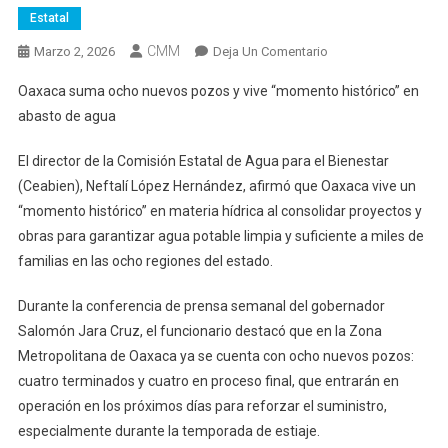
Estatal
CMM
En
Marzo 2, 2026
Deja Un Comentario
Oaxaca
Oaxaca suma ocho nuevos pozos y vive “momento histórico” en
Suma
abasto de agua
Ocho
Nuevos
El director de la Comisión Estatal de Agua para el Bienestar
Pozos
(Ceabien), Neftalí López Hernández, afirmó que Oaxaca vive un
Y
“momento histórico” en materia hídrica al consolidar proyectos y
Vive
“momento
obras para garantizar agua potable limpia y suficiente a miles de
Histórico”
familias en las ocho regiones del estado.
En
Abasto
Durante la conferencia de prensa semanal del gobernador
De
Salomón Jara Cruz, el funcionario destacó que en la Zona
Agua
Metropolitana de Oaxaca ya se cuenta con ocho nuevos pozos:
cuatro terminados y cuatro en proceso final, que entrarán en
operación en los próximos días para reforzar el suministro,
especialmente durante la temporada de estiaje.