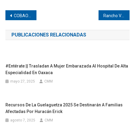
Navegación
COBAO impulsa lectura en Huaxpaltepec
Rancho Viejo avala acueducto de presa
de
PUBLICACIONES RELACIONADAS
entradas
#Entérate || Trasladan A Mujer Embarazada Al Hospital De Alta
Especialidad En Oaxaca
mayo 27, 2025
CMM
Recursos De La Guelaguetza 2025 Se Destinarán A Familias
Afectadas Por Huracán Erick
agosto 7, 2025
CMM