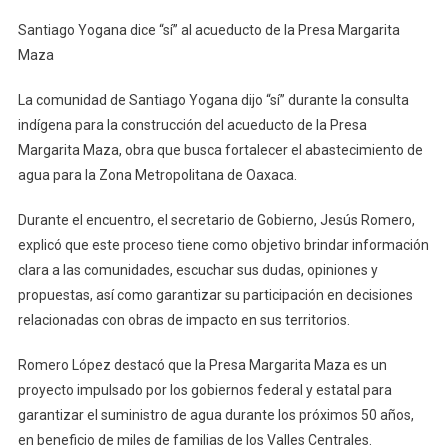
Santiago
Santiago Yogana dice “sí” al acueducto de la Presa Margarita
Yogana
Maza
Dice
“sí”
La comunidad de Santiago Yogana dijo “sí” durante la consulta
Al
indígena para la construcción del acueducto de la Presa
Acueducto
Margarita Maza, obra que busca fortalecer el abastecimiento de
De
La
agua para la Zona Metropolitana de Oaxaca.
Presa
Durante el encuentro, el secretario de Gobierno, Jesús Romero,
Margarita
Maza
explicó que este proceso tiene como objetivo brindar información
clara a las comunidades, escuchar sus dudas, opiniones y
propuestas, así como garantizar su participación en decisiones
relacionadas con obras de impacto en sus territorios.
Romero López destacó que la Presa Margarita Maza es un
proyecto impulsado por los gobiernos federal y estatal para
garantizar el suministro de agua durante los próximos 50 años,
en beneficio de miles de familias de los Valles Centrales.