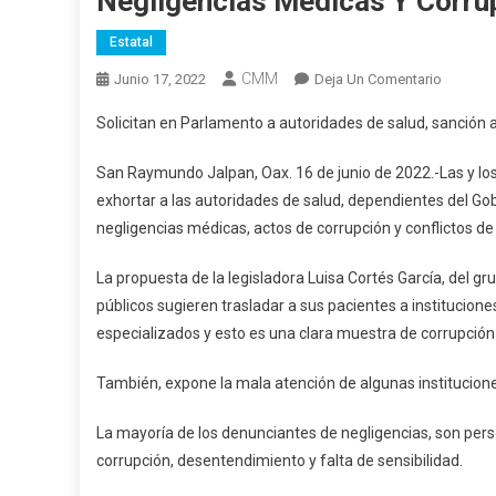
Negligencias Médicas Y Corru
Estatal
CMM
En
Junio 17, 2022
Deja Un Comentario
Solicitan
Solicitan en Parlamento a autoridades de salud, sanción 
En
Parlame
San Raymundo Jalpan, Oax. 16 de junio de 2022.-Las y lo
A
exhortar a las autoridades de salud, dependientes del G
Autorid
negligencias médicas, actos de corrupción y conflictos de i
De
Salud,
La propuesta de la legisladora Luisa Cortés García, del 
Sanción
públicos sugieren trasladar a sus pacientes a institucione
A
especializados y esto es una clara muestra de corrupción
Las
Neglige
También, expone la mala atención de algunas institucione
Médicas
Y
La mayoría de los denunciantes de negligencias, son per
Corrupc
corrupción, desentendimiento y falta de sensibilidad.