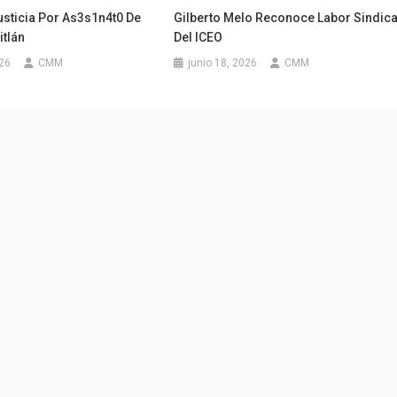
usticia Por As3s1n4t0 De
Gilberto Melo Reconoce Labor Sindica
itlán
Del ICEO
026
CMM
junio 18, 2026
CMM