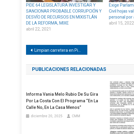
PIDE 64 LEGISLATURA INVESTIGAR Y
Exige Parlam
SANCIONAR PROBABLE CORRUPCIÓN Y
Civil hojas v
DESVÍO DE RECURSOS EN MIXISTLÁN
personal por 
DE LA REFORMA, MIXE
abril 15, 2022
abril 22, 2021
Navegación
Limpian carretera en Pinotepa
de
PUBLICACIONES RELACIONADAS
entradas
Informa Vania Melo Rubio De Su Gira
Por La Costa Con El Programa “En La
Calle No, En La Casa Menos”
diciembre 20, 2025
CMM