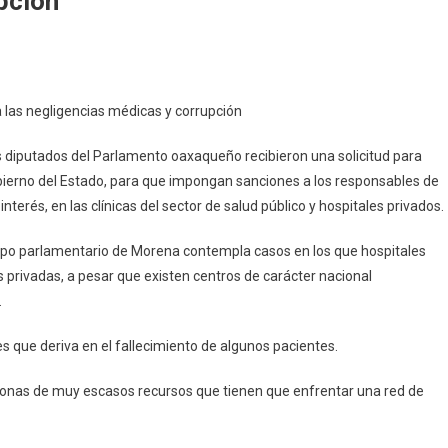
pción
a las negligencias médicas y corrupción
nto
s diputados del Parlamento oaxaqueño recibieron una solicitud para
obierno del Estado, para que impongan sanciones a los responsables de
ades
nterés, en las clínicas del sector de salud público y hospitales privados.
grupo parlamentario de Morena contempla casos en los que hospitales
s privadas, a pesar que existen centros de carácter nacional
.
ncias
s que deriva en el fallecimiento de algunos pacientes.
sonas de muy escasos recursos que tienen que enfrentar una red de
ión