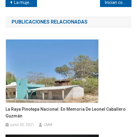
Navegación
La mujer de Lot
Inician construcción de carretera artesanal en Chayuco
de
PUBLICACIONES RELACIONADAS
entradas
La Raya Pinotepa Nacional: En Memoria De Leonel Caballero
Guzmán
junio 30, 2021
CMM