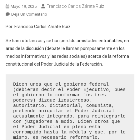
Francisco Carlos Zárate Ruiz
Mayo 19, 2025
En
Deja Un Comentario
El
Por: Francisco Carlos Zárate Ruiz
Galimatías
Electoral
Se han roto lanzas y se han perdido amistades entrañables, en
Del
aras de la discusión (debate le llaman pomposamente en los
Poder
medios informativos y las redes sociales) acerca de la reforma
Judicial
constitucional del Poder Judicial de la Federación.
De
La
Federación
Dicen unos que el gobierno federal 
(debieran decir el Poder Ejecutivo, pues 
el gobierno lo conforman los tres 
poderes) dizque izquierdoso, 
autoritario, dictatorial, comunista, 
pretende aniquilar el Poder Judicial 
actualmente integrado, para reintegrarlo 
con juzgadores a modo. Dicen otros que 
el Poder Judicial en pleno está 
corrompido hasta la médula y que, por lo 
mismo, es necesario reformarlo, 