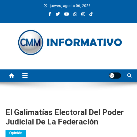
Saltar
jueves, agosto 06, 2026
al
contenido
CMM INFORMATIVO
Noticias de Pinotepa Nacional y la Costa de Oaxaca. Generamos y
producimos la información.
El Galimatías Electoral Del Poder
Judicial De La Federación
Opinión