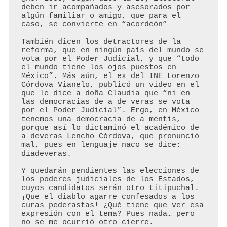
deben ir acompañados y asesorados por 
algún familiar o amigo, que para el 
caso, se convierte en “acordeón”

También dicen los detractores de la 
reforma, que en ningún país del mundo se 
vota por el Poder Judicial, y que “todo 
el mundo tiene los ojos puestos en 
México”. Más aún, el ex del INE Lorenzo 
Córdova Vianelo, publicó un video en el 
que le dice a doña Claudia que “ni en 
las democracias de a de veras se vota 
por el Poder Judicial”. Ergo, en México 
tenemos una democracia de a mentis, 
porque así lo dictaminó el académico de 
a deveras Lencho Córdova, que pronunció 
mal, pues en lenguaje naco se dice: 
diadeveras.

Y quedarán pendientes las elecciones de 
los poderes judiciales de los Estados, 
cuyos candidatos serán otro titipuchal. 
¡Que el diablo agarre confesados a los 
curas pederastas! ¿Qué tiene que ver esa 
expresión con el tema? Pues nada… pero 
no se me ocurrió otro cierre.
