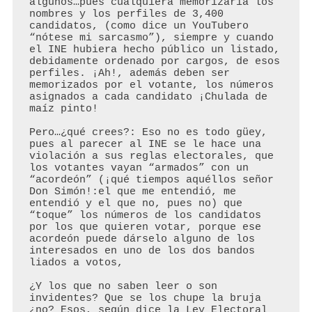
algunos…pues cualquiera memorizaría los 
nombres y los perfiles de 3,400 
candidatos, (como dice un YouTubero 
“nótese mi sarcasmo”), siempre y cuando 
el INE hubiera hecho público un listado, 
debidamente ordenado por cargos, de esos 
perfiles. ¡Ah!, además deben ser 
memorizados por el votante, los números 
asignados a cada candidato ¡Chulada de 
maíz pinto!

Pero…¿qué crees?: Eso no es todo güey, 
pues al parecer al INE se le hace una 
violación a sus reglas electorales, que 
los votantes vayan “armados” con un 
“acordeón” (¡qué tiempos aquéllos señor 
Don Simón!:el que me entendió, me 
entendió y el que no, pues no) que 
“toque” los números de los candidatos 
por los que quieren votar, porque ese 
acordeón puede dárselo alguno de los 
interesados en uno de los dos bandos 
liados a votos,

¿Y los que no saben leer o son 
invidentes? Que se los chupe la bruja 
¿no? Esos, según dice la Ley Electoral 