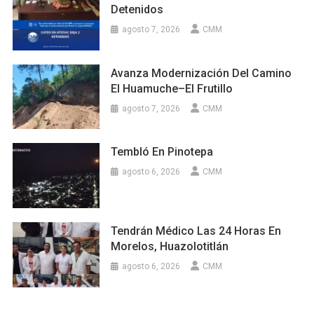
Detenidos
agosto 7, 2026
CMM
Avanza Modernización Del Camino
El Huamuche–El Frutillo
agosto 7, 2026
CMM
Tembló En Pinotepa
agosto 6, 2026
CMM
Tendrán Médico Las 24 Horas En
Morelos, Huazolotitlán
agosto 6, 2026
CMM