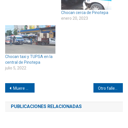
Chocan cerca de Pinotepa
enero 20, 2023
Chocan taxi y TUPSA en la
central de Pinotepa
julio 5, 2022
Navegación
Muere periodista en accidente en la carretera 200 Pinotepa
Otro fallecimiento por COVID-19 en Pinotepa
de
PUBLICACIONES RELACIONADAS
entradas