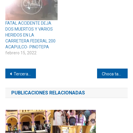
FATAL ACCIDENTE DEJA
DOS MUERTOS Y VARIOS
HERIDOS EN LA
CARRETERA FEDERAL 200
ACAPULCO- PINOTEPA
febrero 15, 2022
Navegación
Tercera ola de COVID-19 pega a afro mexicanos e indígenas de la zona de Pinotepa
Choca taxi y camioneta en Pinotepa
de
PUBLICACIONES RELACIONADAS
entradas