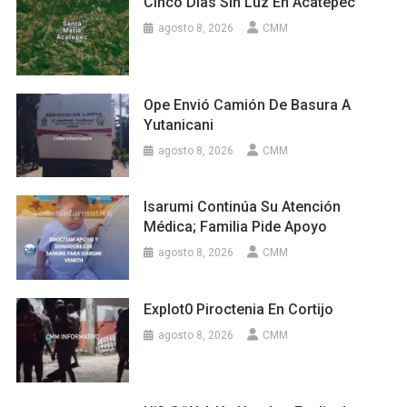
Cinco Días Sin Luz En Acatepec
agosto 8, 2026
CMM
Ope Envió Camión De Basura A
Yutanicani
agosto 8, 2026
CMM
Isarumi Continúa Su Atención
Médica; Familia Pide Apoyo
agosto 8, 2026
CMM
Explot0 Piroctenia En Cortijo
agosto 8, 2026
CMM