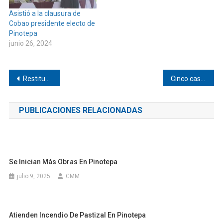
Asistió a la clausura de
Cobao presidente electo de
Pinotepa
junio 26, 2024
Navegación
Restituyen Toronjil en Huaxpaltepec
Cinco casos de COVID-19 en zona de Pinotepa
de
PUBLICACIONES RELACIONADAS
entradas
Se Inician Más Obras En Pinotepa
julio 9, 2025
CMM
Atienden Incendio De Pastizal En Pinotepa