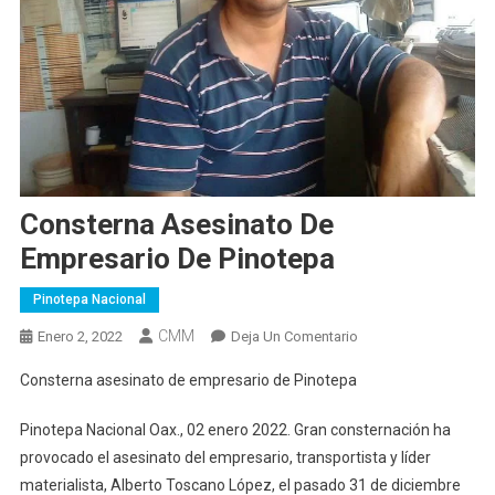
Consterna Asesinato De
Empresario De Pinotepa
Pinotepa Nacional
CMM
En
Enero 2, 2022
Deja Un Comentario
Consterna
Consterna asesinato de empresario de Pinotepa
Asesinato
De
Pinotepa Nacional Oax., 02 enero 2022. Gran consternación ha
Empresario
provocado el asesinato del empresario, transportista y líder
De
materialista, Alberto Toscano López, el pasado 31 de diciembre
Pinotepa