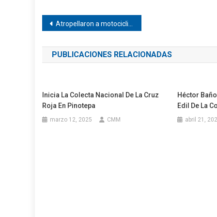
Navegación
Atropellaron a motociclista en Pinotepa
de
PUBLICACIONES RELACIONADAS
entradas
Inicia La Colecta Nacional De La Cruz
Héctor Baño
Roja En Pinotepa
Edil De La C
marzo 12, 2025
CMM
abril 21, 20