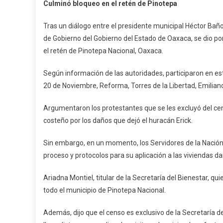
Culminó bloqueo en el retén de Pinotepa
Bloqueo
En
Tras un diálogo entre el presidente municipal Héctor Baño
El
de Gobierno del Gobierno del Estado de Oaxaca, se dio po
Retén
el retén de Pinotepa Nacional, Oaxaca.
De
Pinotepa
Según información de las autoridades, participaron en e
20 de Noviembre, Reforma, Torres de la Libertad, Emilian
Argumentaron los protestantes que se les excluyó del cen
costeño por los daños que dejó el huracán Erick.
Sin embargo, en un momento, los Servidores de la Nación 
proceso y protocolos para su aplicación a las viviendas d
Ariadna Montiel, titular de la Secretaría del Bienestar, qu
todo el municipio de Pinotepa Nacional.
Además, dijo que el censo es exclusivo de la Secretaría del