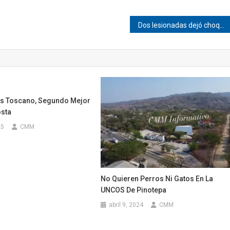
Dos lesionadas dejó choque en Pinotepa
s Toscano, Segundo Mejor
osta
25
CMM
No Quieren Perros Ni Gatos En La
UNCOS De Pinotepa
abril 9, 2024
CMM