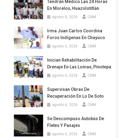
Tendrán Médico Las 24 Horas
En Morelos, Huazolotitlán
agosto 6, 2026
CMM
n
Irma Juan Carlos Coordina
Foros Indígenas En Chayuco
agosto 6, 2026
CMM
Inician Rehabilitación De
Drenaje En Las Lomas, Pinotepa
agosto 6, 2026
CMM
Supervisan Obras De
Recuperación En Lo De Soto
agosto 6, 2026
CMM
Se Descompuso Autobús De
Fletes Y Pasajes
agosto 6, 2026
CMM