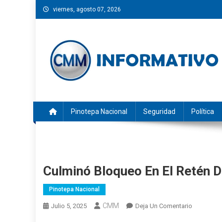
Saltar
viernes, agosto 07, 2026
al
contenido
CMM INFORMATIVO
Noticias de Pinotepa Nacional y la Costa de Oaxaca. Gen
Pinotepa Nacional
Seguridad
Política
Culminó Bloqueo En El Retén 
Pinotepa Nacional
CMM
En
Julio 5, 2025
Deja Un Comentario
Culminó