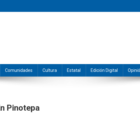
eramos y producimos la información.
Comunidades
Cultura
Estatal
Edición Digital
Opini
n Pinotepa