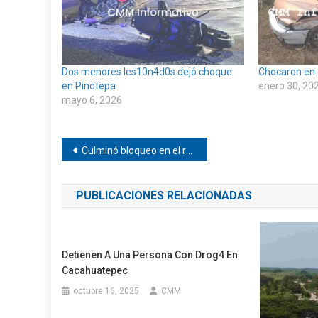
Dos menores les10n4d0s dejó choque
Chocaron en 
en Pinotepa
enero 30, 20
mayo 6, 2026
Navegación
Culminó bloqueo en el retén de Pinotepa
de
PUBLICACIONES RELACIONADAS
entradas
Detienen A Una Persona Con Drog4 En
Cacahuatepec
octubre 16, 2025
CMM