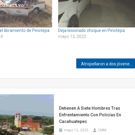
el libramiento de Pinotepa
Deja lesionado choque en Pinotepa
24
mayo 13, 2022
Atropellaron a dos jóvenes en Pinotepa
Detienen A Siete Hombres Tras
Enfrentamiento Con Policías En
Cacahuatepec
mayo 12, 2025
CMM