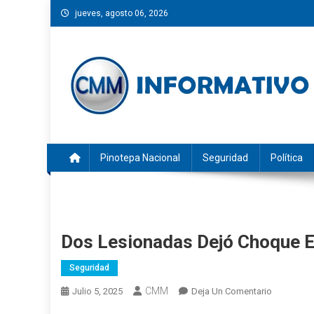
Saltar
jueves, agosto 06, 2026
al
contenido
CMM INFORMATIVO
Noticias de Pinotepa Nacional y la Costa de Oaxaca. Gen
Pinotepa Nacional
Seguridad
Política
Dos Lesionadas Dejó Choque E
Seguridad
CMM
En
Julio 5, 2025
Deja Un Comentario
Dos